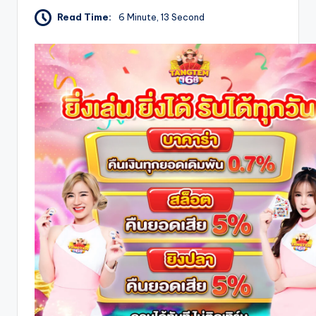
Read Time:
6 Minute, 13 Second