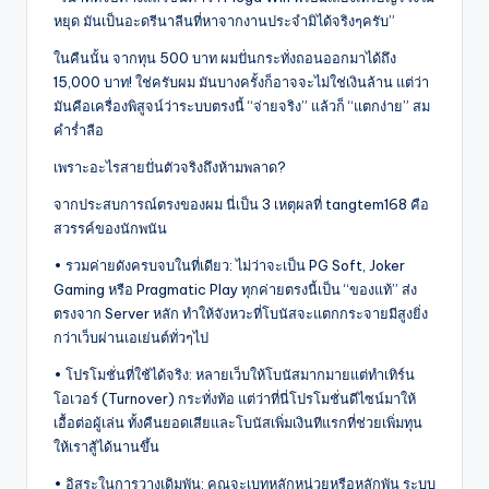
หยุด มันเป็นอะดรีนาลีนที่หาจากงานประจำมิได้จริงๆครับ”
ในคืนนั้น จากทุน 500 บาท ผมปั่นกระทั่งถอนออกมาได้ถึง
15,000 บาท! ใช่ครับผม มันบางครั้งก็อาจจะไม่ใช่เงินล้าน แต่ว่า
มันคือเครื่องพิสูจน์ว่าระบบตรงนี้ “จ่ายจริง” แล้วก็ “แตกง่าย” สม
คำร่ำลือ
เพราะอะไรสายปั่นตัวจริงถึงห้ามพลาด?
จากประสบการณ์ตรงของผม นี่เป็น 3 เหตุผลที่ tangtem168 คือ
สวรรค์ของนักพนัน
• รวมค่ายดังครบจบในที่เดียว: ไม่ว่าจะเป็น PG Soft, Joker
Gaming หรือ Pragmatic Play ทุกค่ายตรงนี้เป็น “ของแท้” ส่ง
ตรงจาก Server หลัก ทำให้จังหวะที่โบนัสจะแตกกระจายมีสูงยิ่ง
กว่าเว็บผ่านเอเย่นต์ทั่วๆไป
• โปรโมชั่นที่ใช้ได้จริง: หลายเว็บให้โบนัสมากมายแต่ทำเทิร์น
โอเวอร์ (Turnover) กระทั่งท้อ แต่ว่าที่นี่โปรโมชั่นดีไซน์มาให้
เอื้อต่อผู้เล่น ทั้งคืนยอดเสียและโบนัสเพิ่มเงินทีแรกที่ช่วยเพิ่มทุน
ให้เราสู้ได้นานขึ้น
• อิสระในการวางเดิมพัน: คุณจะเบทหลักหน่วยหรือหลักพัน ระบบ