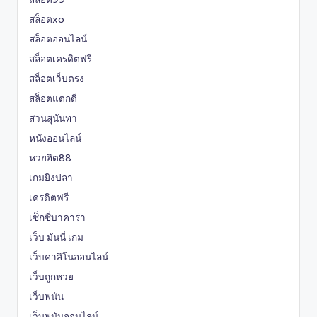
สล็อตxo
สล็อตออนไลน์
สล็อตเครดิตฟรี
สล็อตเว็บตรง
สล็อตแตกดี
สวนสุนันทา
หนังออนไลน์
หวยฮิต88
เกมยิงปลา
เครดิตฟรี
เซ็กซี่บาคาร่า
เว็บ มันนี่ เกม
เว็บคาสิโนออนไลน์
เว็บถูกหวย
เว็บพนัน
เว็บพนันออนไลน์