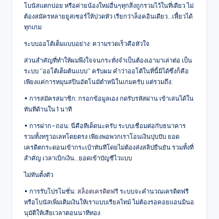
โบนัสแตกบ่อย หรือค่ายน้องใหม่อื่นๆทุกสิ่งถูกรวมไว้ในที่เดียว ไม่
ต้องสมัครหลายยูสเซอร์ให้ปวดหัว เรียกว่าล็อคอินเดียว…เฟี้ยวได้
ทุกเกม
ระบบออโต้เต็มแบบอย่าง: ความรวดเร็วคือหัวใจ
ส่วนสำคัญที่ทำให้ผมพึงใจจนกระทั่งจำเป็นต้องเอามาเล่าต่อ เป็น
ระบบ “ออโต้เต็มต้นแบบ” ครับผม คำว่าออโต้ในที่นี้มิได้ซึ่งก็คือ
เพียงแค่การหมุนสปินอัตโนมัตำหนิในเกมครับ แต่รวมถึง:
• การสมัครสมาชิก: กรอกข้อมูลเอง กดรับรหัสผ่าน เข้าเล่นได้ใน
ทันทีด้านใน 1 นาที
• การฝาก-ถอน: นี่คือทีเด็ดนะครับ ระบบเชื่อมต่อกับธนาคาร
รวมทั้งทรูวอเลทโดยตรง เพียงพอพวกเราโอนเงินปุบปับ ยอด
เครดิตกระดอนเข้ากระเป๋าทันทีโดยไม่ต้องส่งสลิปยืนยัน รวมทั้งที่
สำคัญ เวลาเบิกเงิน…ยอดเข้าบัญชีไวแบบ
ไม่ทันตั้งตัว
• การรับโปรโมชั่น:
สล็อตเครดิตฟรี
ระบบจะคำนวณเครดิตฟรี
หรือโบนัสเพิ่มเติมเงินให้เราแบบเรียลไทม์ ไม่ต้องรอคอยแอนมินอ
นุมัติให้เสียเวลาตอนนาทีทอง