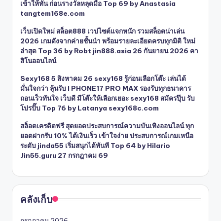
เข้าให้ทัน ก่อนรางวัลหลุดมือ Top 69 by Anastasia
tangtem168e.com
เว็บเปิดใหม่ สล็อต888 เวปไซต์แจกหนัก รวมสล็อตน่าเล่น
2026 เกมดังจากค่ายชั้นนำ พร้อมรายละเอียดครบทุกมิติ ใหม่
ล่าสุด Top 36 by Robt jin888.asia 26 กันยายน 2026 คา
สิโนออนไลน์
Sexy168 5 สิงหาคม 26 sexy168 รู้ก่อนเลือกโต๊ะ เล่นได้
มั่นใจกว่า ลุ้นรับ I PHONE17 PRO MAX รองรับทุกธนาคาร
ถอนเร็วทันใจ เว็บดี มีโต๊ะให้เลือกเยอะ sexy168 สมัครปุ๊บ รับ
โปรปั๊บ Top 76 by Latanya sexy168c.com
สล็อตเครดิตฟรี สุดยอดประสบการณ์ความบันเทิงออนไลน์ ทุก
ยอดฝากรับ 10% ได้เงินเร็ว เข้าใจง่าย ประสบการณ์เกมเหนือ
ระดับ jinda55 เริ่มสนุกได้ทันที Top 64 by Hilario
Jin55.guru 27 กรกฎาคม 69
คลังเก็บ
กรกฎาคม 2026