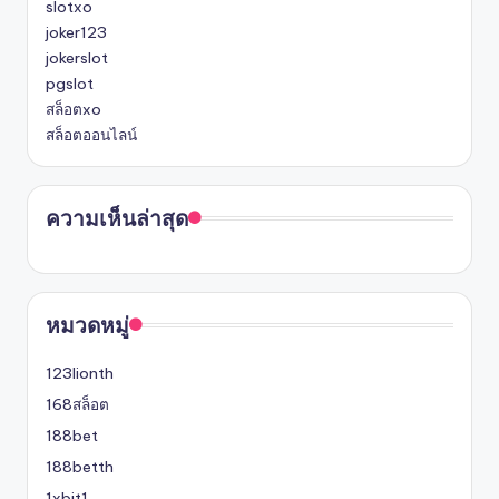
slotxo
joker123
jokerslot
pgslot
สล็อตxo
สล็อตออนไลน์
ความเห็นล่าสุด
หมวดหมู่
123lionth
168สล็อต
188bet
188betth
1xbit1