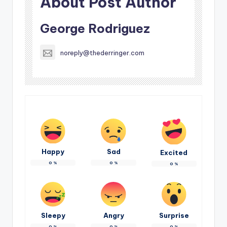
About Post Author
George Rodriguez
noreply@thederringer.com
Happy
Sad
Excited
0
%
0
%
0
%
Sleepy
Angry
Surprise
0
%
0
%
0
%