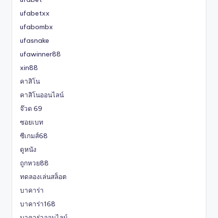
ufabetxx
ufabombx
ufasnake
ufawinner88
xin88
คาสิโน
คาสิโนออนไลน์
จ๊วด 69
ซอยเบท
ซีเกมส์68
ดูหนัง
ถูกหวย88
ทดลองเล่นสล็อต
บาคาร่า
บาคาร่า168
บาคาร่าออนไลน์