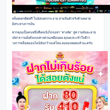
สล็อตเครดิตฟรี โบนัสแตกกระจาย สายปั่นตัวจริงห้ามพลาด
อิสระทางการเงิน
หากคุณเป็นคนหนึ่งที่เคยนั่งไถจอหา “ทางลัด” สู่ความล้มละลาย
เอ้ย! ความมั่งคั่งแบบทางด่วนเหมือนผม คุณคงจะเข้าใจดีว่า
วงการสล็อตออนไลน์มันกว้างแค่ไหน ผมลองหมดแล้วนะครับ