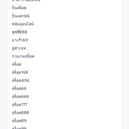
ปั่นสล็อต
ปั่นแตก66
พนันออนไลน์
พุซซี่888
มาเก๊า69
ยูฟ่าเบท
รวมเกมสล็อต
สล็อต
สล็อต168
สล็อต456
สล็อต66
สล็อต666
สล็อต777
สล็อต888
สล็อต89
สล็อต99