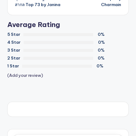
สากล Top 73 by Janina
Charmain
Average Rating
5 Star
0%
4 Star
0%
3 Star
0%
2 Star
0%
1 Star
0%
(Add your review)