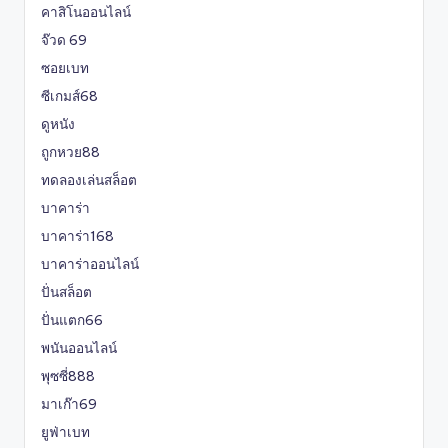
คาสิโนออนไลน์
จ๊วด 69
ซอยเบท
ซีเกมส์68
ดูหนัง
ถูกหวย88
ทดลองเล่นสล็อต
บาคาร่า
บาคาร่า168
บาคาร่าออนไลน์
ปั่นสล็อต
ปั่นแตก66
พนันออนไลน์
พุซซี่888
มาเก๊า69
ยูฟ่าเบท