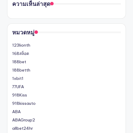
ความเห็นล่าสุด
หมวดหมู่
123lionth
168สล็อต
188bet
188betth
1xbit1
77UFA
918Kiss
918kissauto
ABA
ABAGroup2
allbet24hr