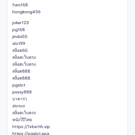
faro168
hongkong456
joker123
pg168
jinda55
slot99
สล็อต66
สล็อตเว็บตรง
สล็อตเว็บตรง
สล็อต888
สล็อต888
pgslot
pussy888
บาคาร่า
slotxo
สล็อตเว็บตรง
หนังโป๊ไทย
https://1xbetth.vip
https://pgslot.spa