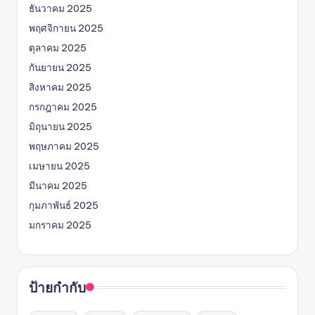
ธันวาคม 2025
พฤศจิกายน 2025
ตุลาคม 2025
กันยายน 2025
สิงหาคม 2025
กรกฎาคม 2025
มิถุนายน 2025
พฤษภาคม 2025
เมษายน 2025
มีนาคม 2025
กุมภาพันธ์ 2025
มกราคม 2025
ป้ายกำกับ