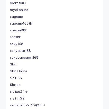
rockstar66
royal online
sagame
sagame168th
sawan888
scr888
sexy168
sexyauto168
sexybaccarat168
Slot
Slot Online
slot168
Slotxo
slotxo24hr
sretthi99
ssgame666 เข้าสู่ระบบ