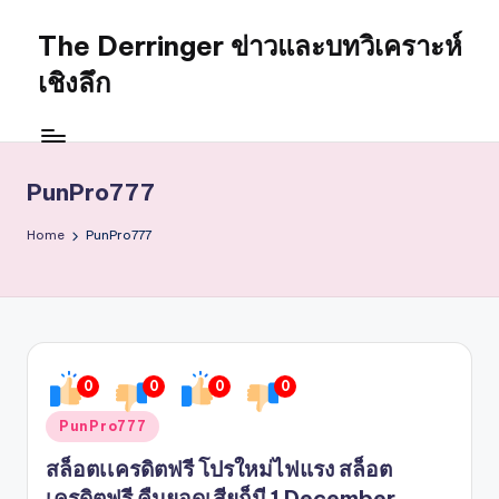
The Derringer ข่าวและบทวิเคราะห์
Skip
to
เชิงลึก
content
The
Derringer
เว็บไซต์
PunPro777
ที่
ให้
Home
PunPro777
ข่าวสาร
และ
บท
วิเคราะห์
ที่
ตรง
0
0
0
0
ประเด็น
Posted
และ
PunPro777
in
น่า
สล็อตเเครดิตฟรี โปรใหม่ไฟแรง สล็อต
สนใจ
เครดิตฟรี คืนยอดเสียก็มี 1 December