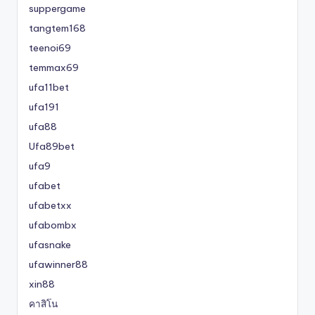
suppergame
tangtem168
teenoi69
temmax69
ufa11bet
ufa191
ufa88
Ufa89bet
ufa9
ufabet
ufabetxx
ufabombx
ufasnake
ufawinner88
xin88
คาสิโน