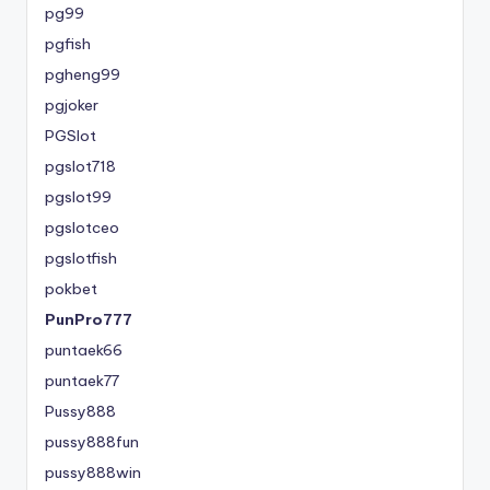
pg99
pgfish
pgheng99
pgjoker
PGSlot
pgslot718
pgslot99
pgslotceo
pgslotfish
pokbet
PunPro777
puntaek66
puntaek77
Pussy888
pussy888fun
pussy888win