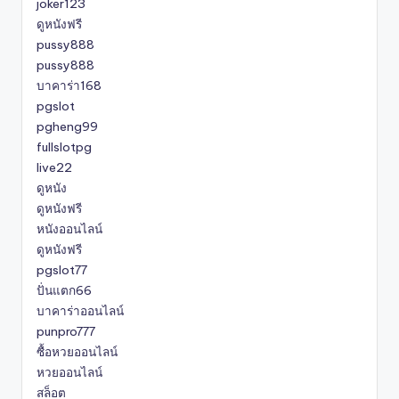
joker123
ดูหนังฟรี
pussy888
pussy888
บาคาร่า168
pgslot
pgheng99
fullslotpg
live22
ดูหนัง
ดูหนังฟรี
หนังออนไลน์
ดูหนังฟรี
pgslot77
ปั่นแตก66
บาคาร่าออนไลน์
punpro777
ซื้อหวยออนไลน์
หวยออนไลน์
สล็อต