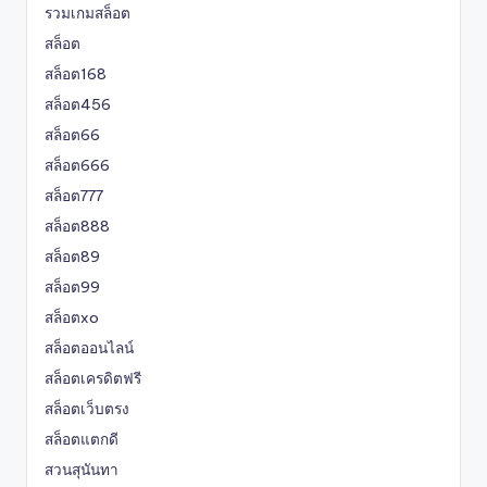
รวมเกมสล็อต
สล็อต
สล็อต168
สล็อต456
สล็อต66
สล็อต666
สล็อต777
สล็อต888
สล็อต89
สล็อต99
สล็อตxo
สล็อตออนไลน์
สล็อตเครดิตฟรี
สล็อตเว็บตรง
สล็อตแตกดี
สวนสุนันทา