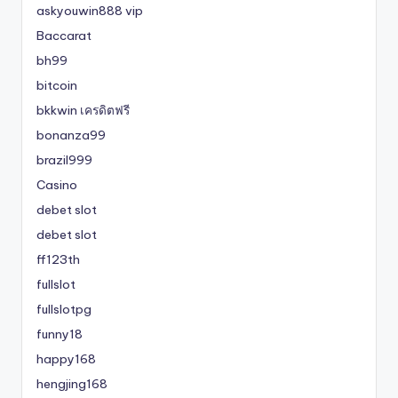
askyouwin888 vip
Baccarat
bh99
bitcoin
bkkwin เครดิตฟรี
bonanza99
brazil999
Casino
debet slot
debet slot
ff123th
fullslot
fullslotpg
funny18
happy168
hengjing168