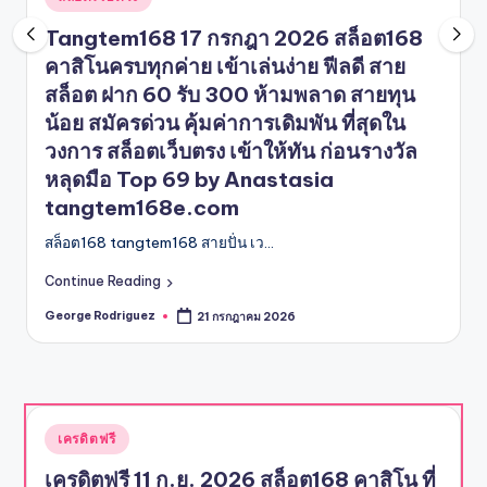
ครอบคลุม
in
ทุก
Tangtem168 17 กรกฎา 2026 สล็อต168
หมวด
คาสิโนครบทุกค่าย เข้าเล่นง่าย ฟีลดี สาย
หมู่
สล็อต ฝาก 60 รับ 300 ห้ามพลาด สายทุน
ข่าว
น้อย สมัครด่วน คุ้มค่าการเดิมพัน ที่สุดใน
สำคัญ
วงการ สล็อตเว็บตรง เข้าให้ทัน ก่อนรางวัล
หลุดมือ Top 69 by Anastasia
tangtem168e.com
สล็อต168 tangtem168 สายปั่น เว…
Continue Reading
George Rodriguez
21 กรกฎาคม 2026
Posted
by
Posted
เครดิตฟรี
in
เครดิตฟรี 11 ก.ย. 2026 สล็อต168 คาสิโน ที่