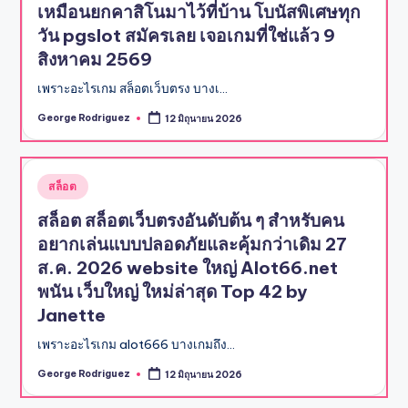
เหมือนยกคาสิโนมาไว้ที่บ้าน โบนัสพิเศษทุก
วัน pgslot สมัครเลย เจอเกมที่ใช่แล้ว 9
สิงหาคม 2569
เพราะอะไรเกม สล็อตเว็บตรง บางเ…
George Rodriguez
12 มิถุนายน 2026
Posted
by
Posted
สล็อต
in
สล็อต สล็อตเว็บตรงอันดับต้น ๆ สำหรับคน
อยากเล่นแบบปลอดภัยและคุ้มกว่าเดิม 27
ส.ค. 2026 website ใหญ่ Alot66.net
พนัน เว็บใหญ่ ใหม่ล่าสุด Top 42 by
Janette
เพราะอะไรเกม alot666 บางเกมถึง…
George Rodriguez
12 มิถุนายน 2026
Posted
by