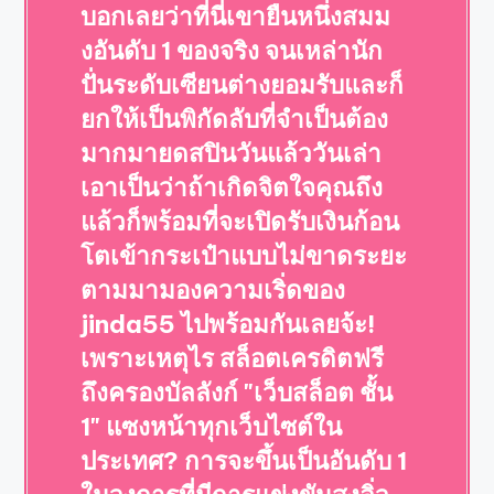
บอกเลยว่าที่นี่เขายืนหนึ่งสมม
งอันดับ 1 ของจริง จนเหล่านัก
ปั่นระดับเซียนต่างยอมรับและก็
ยกให้เป็นพิกัดลับที่จำเป็นต้อง
มากมายดสปินวันแล้ววันเล่า
เอาเป็นว่าถ้าเกิดจิตใจคุณถึง
แล้วก็พร้อมที่จะเปิดรับเงินก้อน
โตเข้ากระเป๋าแบบไม่ขาดระยะ
ตามมามองความเริ่ดของ
jinda55 ไปพร้อมกันเลยจ้ะ!
เพราะเหตุไร สล็อตเครดิตฟรี
ถึงครองบัลลังก์ "เว็บสล็อต ชั้น
1" แซงหน้าทุกเว็บไซต์ใน
ประเทศ? การจะขึ้นเป็นอันดับ 1