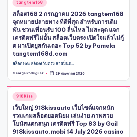
Posted
tangtem168
in
สล็อต168 2 กรกฎาคม 2026 tangtem168
จุดหมายปลายทาง ที่ดีที่สุด สำหรับการเดิม
พัน ชวนเพื่อนรับ 100 ลื่นไหล ไม่สะดุด แจก
เครดิตฟรีไม่อั้น สล็อตเว็บตรง เปิดใจแล้วไม่กู้
ด มาเปิดยูสกันเถอะ Top 52 by Pamela
tangtem168d.com
สล็อต168 สล็อตเว็บตรง สายปั่นต…
George Rodriguez
29 พฤษภาคม 2026
Posted
by
Posted
918Kiss
in
เว็บใหญ่ 918kissauto เว็บไซต์แจกหนัก
รวมเกมสล็อตยอดนิยม เล่นง่าย ภาพสวย
โบนัสแตกสนุก เครดิตฟรี Top 83 by Gail
918kissauto.mobi 14 July 2026 casino