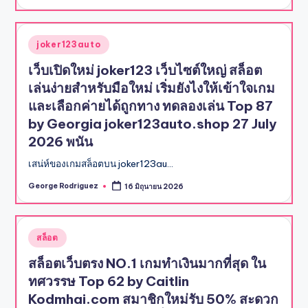
by
Posted
joker123auto
in
เว็บเปิดใหม่ joker123 เว็บไซต์ใหญ่ สล็อต
เล่นง่ายสำหรับมือใหม่ เริ่มยังไงให้เข้าใจเกม
และเลือกค่ายได้ถูกทาง ทดลองเล่น Top 87
by Georgia joker123auto.shop 27 July
2026 พนัน
เสน่ห์ของเกมสล็อตบน joker123au…
George Rodriguez
16 มิถุนายน 2026
Posted
by
Posted
สล็อต
in
สล็อตเว็บตรง NO.1 เกมทำเงินมากที่สุด ใน
ทศวรรษ Top 62 by Caitlin
Kodmhai.com สมาชิกใหม่รับ 50% สะดวก