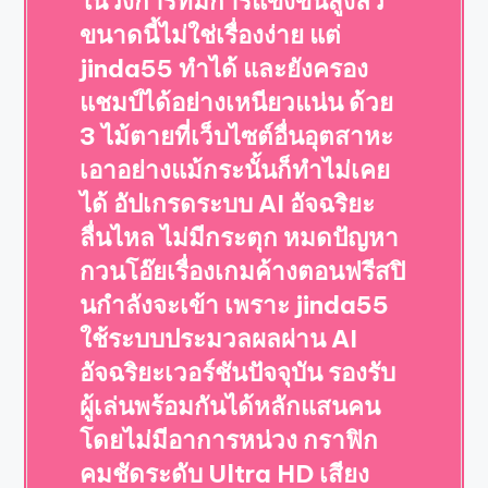
ในวงการที่มีการแข่งขันสูงลิ่ว
ขนาดนี้ไม่ใช่เรื่องง่าย แต่
jinda55 ทำได้ และยังครอง
แชมป์ได้อย่างเหนียวแน่น ด้วย
3 ไม้ตายที่เว็บไซต์อื่นอุตสาหะ
เอาอย่างแม้กระนั้นก็ทำไม่เคย
ได้ อัปเกรดระบบ AI อัจฉริยะ
ลื่นไหล ไม่มีกระตุก หมดปัญหา
กวนโอ๊ยเรื่องเกมค้างตอนฟรีสปิ
นกำลังจะเข้า เพราะ jinda55
ใช้ระบบประมวลผลผ่าน AI
อัจฉริยะเวอร์ชันปัจจุบัน รองรับ
ผู้เล่นพร้อมกันได้หลักแสนคน
โดยไม่มีอาการหน่วง กราฟิก
คมชัดระดับ Ultra HD เสียง