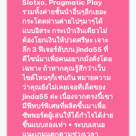
Slotxo, Pragmatic Play
รวมทั้งค่ายชั้นนำอื่นๆอีกเยอะ
กระโดดผ่านค่ายไปๆมาๆได้
แบบอิสระ กระเป๋าเงินเดียวไม่
ต้องโยกเงินให้ปวดศรีษะ เจาะ
ลึก 3 ฟีเจอร์ลับบน jinda55 ที่
ดีไซน์มาเพื่อคนอยากมั่งคั่งโดย
เฉพาะ ถ้าหากคุณรู้สึกว่าเว็บ
ไซต์ไหนๆก็เช่นกัน หมายความ
ว่าคุณยังไม่เคยเจอทีเด็ดของ
jinda55 ค่ะ เนื่องจากตรงนี้เขา
มีฟีพบร์พิเศษที่ผลิตขึ้นมาเพื่อ
ซัพพอร์ตผู้เล่นให้ได้กำไรได้ง่าย
ขึ้นแบบสองเท่า • ระบบเสนอ
แนะเกมแตกตามช่วงเวลา