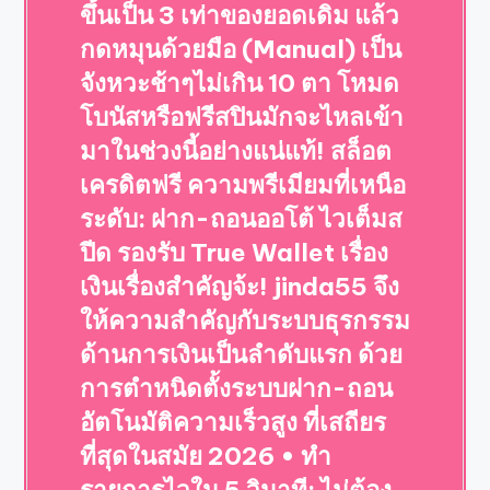
ขึ้นเป็น 3 เท่าของยอดเดิม แล้ว
กดหมุนด้วยมือ (Manual) เป็น
จังหวะช้าๆไม่เกิน 10 ตา โหมด
โบนัสหรือฟรีสปินมักจะไหลเข้า
มาในช่วงนี้อย่างแน่แท้! สล็อต
เครดิตฟรี ความพรีเมียมที่เหนือ
ระดับ: ฝาก-ถอนออโต้ ไวเต็มส
ปีด รองรับ True Wallet เรื่อง
เงินเรื่องสำคัญจ้ะ! jinda55 จึง
ให้ความสำคัญกับระบบธุรกรรม
ด้านการเงินเป็นลำดับแรก ด้วย
การตำหนิดตั้งระบบฝาก-ถอน
อัตโนมัติความเร็วสูง ที่เสถียร
ที่สุดในสมัย 2026 • ทำ
รายการไวใน 5 วินาที: ไม่ต้อง