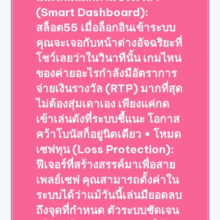
(Smart Dashboard):
สล็อต55
เมื่อล็อกอินเข้าระบบ
คุณจะเจอกับหน้าต่างอัจฉริยะที่
โชว์เลยว่าในวินาทีนั้น เกมไหน
ของค่ายอะไรกำลังมีอัตราการ
จ่ายเงินรางวัล (RTP) มากที่สุด
ไม่ต้องสุ่มเดาเอง เพียงแค่กด
เข้าเล่นดังที่ระบบชี้แนะ โอกาส
คว้าโบนัสก็อยู่นิดเดียว • โหมด
เซฟทุน (Loss Protection):
ฟีเจอร์ที่สร้างสรรค์มาเพื่อสาย
เพลย์เซฟ คุณสามารถตั้งค่าใน
ระบบได้ว่าแม้วันนี้เล่นมียอดลบ
ถึงจุดที่กำหนด ตัวระบบชัดเจน