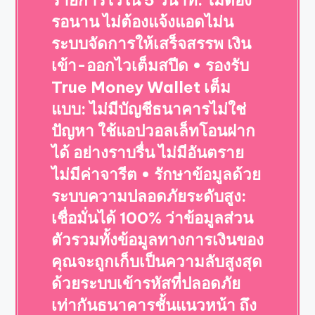
รอนาน ไม่ต้องแจ้งแอดไม่น
ระบบจัดการให้เสร็จสรรพ เงิน
เข้า-ออกไวเต็มสปีด • รองรับ
True Money Wallet เต็ม
แบบ: ไม่มีบัญชีธนาคารไม่ใช่
ปัญหา ใช้แอปวอลเล็ทโอนฝาก
ได้ อย่างราบรื่น ไม่มีอันตราย
ไม่มีค่าจารีต • รักษาข้อมูลด้วย
ระบบความปลอดภัยระดับสูง:
เชื่อมั่นได้ 100% ว่าข้อมูลส่วน
ตัวรวมทั้งข้อมูลทางการเงินของ
คุณจะถูกเก็บเป็นความลับสูงสุด
ด้วยระบบเข้ารหัสที่ปลอดภัย
เท่ากันธนาคารชั้นแนวหน้า ถึง