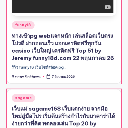
Posted
funny18
in
ทางเข้าpg webแจกหนัก เล่นสล็อตเว็บตรง
โปรดี ฝากถอนเร็ว แจกเครดิตฟรีทุกวัน
casino เว็บใหญ่ เครดิตฟรี Top 51 by
Jeremy funny18d.com 22 พฤษภาคม 26
รีวิว funny18 เว็บไซต์สล็อต pg…
George Rodriguez
7 มิถุนายน 2026
Posted
by
Posted
sagame
in
เว็บแม่ sagame168 เว็บแตกง่าย จากมือ
ใหม่สู่มือโปร เริ่มต้นสร้างกำไรกับบาคาร่าได้
ง่ายกว่าที่คิด ทดลองเล่น Top 20 by