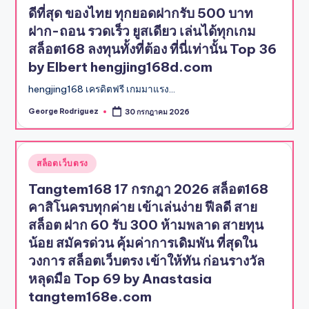
ดีที่สุด ของไทย ทุกยอดฝากรับ 500 บาท
ฝาก-ถอน รวดเร็ว ยูสเดียว เล่นได้ทุกเกม
สล็อต168 ลงทุนทั้งที่ต้อง ที่นี่เท่านั้น Top 36
by Elbert hengjing168d.com
hengjing168 เครดิตฟรี เกมมาแรง…
George Rodriguez
30 กรกฎาคม 2026
Posted
by
Posted
สล็อตเว็บตรง
in
Tangtem168 17 กรกฎา 2026 สล็อต168
คาสิโนครบทุกค่าย เข้าเล่นง่าย ฟีลดี สาย
สล็อต ฝาก 60 รับ 300 ห้ามพลาด สายทุน
น้อย สมัครด่วน คุ้มค่าการเดิมพัน ที่สุดใน
วงการ สล็อตเว็บตรง เข้าให้ทัน ก่อนรางวัล
หลุดมือ Top 69 by Anastasia
tangtem168e.com