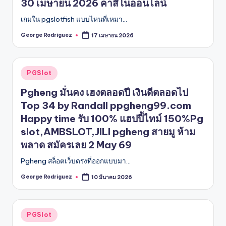
ครอบคลุม
30 เมษายน 2026 คาสิโนออนไลน์
ทุก
เกมใน pgslotfish แบบไหนที่เหมา…
หมวด
หมู่
George Rodriguez
17 เมษายน 2026
Posted
by
ข่าว
สำคัญ
Posted
PGSlot
in
Pgheng มั่นคง เฮงตลอดปี เงินดีตลอดไป
Top 34 by Randall ppgheng99.com
Happy time รับ 100% แฮปปี้ไทม์ 150%Pg
slot,AMBSLOT,JILI pgheng สายมู ห้าม
พลาด สมัครเลย 2 May 69
Pgheng สล็อตเว็บตรงที่ออกแบบมา…
George Rodriguez
10 มีนาคม 2026
Posted
by
Posted
PGSlot
in