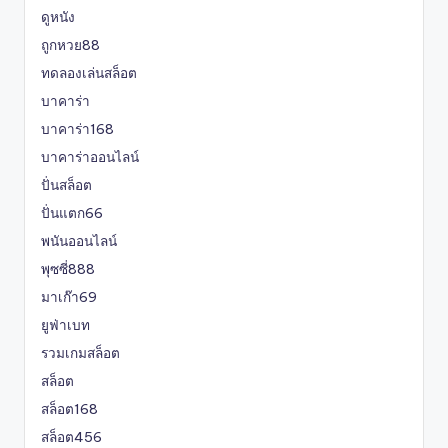
ดูหนัง
ถูกหวย88
ทดลองเล่นสล็อต
บาคาร่า
บาคาร่า168
บาคาร่าออนไลน์
ปั่นสล็อต
ปั่นแตก66
พนันออนไลน์
พุซซี่888
มาเก๊า69
ยูฟ่าเบท
รวมเกมสล็อต
สล็อต
สล็อต168
สล็อต456