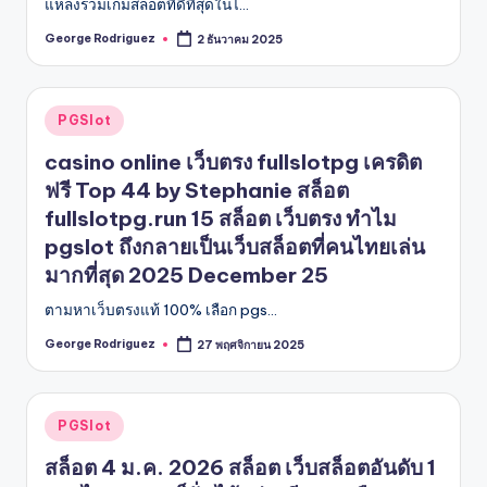
แหล่งรวมเกมสล็อตที่ดีที่สุดในไ…
George Rodriguez
2 ธันวาคม 2025
Posted
by
Posted
PGSlot
in
casino online เว็บตรง fullslotpg เครดิต
ฟรี Top 44 by Stephanie สล็อต
fullslotpg.run 15 สล็อต เว็บตรง ทำไม
pgslot ถึงกลายเป็นเว็บสล็อตที่คนไทยเล่น
มากที่สุด 2025 December 25
ตามหาเว็บตรงแท้ 100% เลือก pgs…
George Rodriguez
27 พฤศจิกายน 2025
Posted
by
Posted
PGSlot
in
สล็อต 4 ม.ค. 2026 สล็อต เว็บสล็อตอันดับ 1