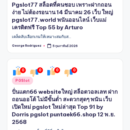
Pgslot77 สล็อตที่คนชอบ เพราะฝากถอน
ง่าย ไม่ต้องรอนาน 14 มีนาคม 26 เว็บ ใหญ่
pgslot77.world พนันออนไลน์ เว็บแม่
เครดิตฟรี Top 55 by Arturo
เคล็ดลับเลือกเกมให้เหมาะสมกับส…
George Rodriguez
5 กุมภาพันธ์ 2026
Posted
by
0
0
0
0
Posted
PGSlot
in
ปั่นแตก66 websiteใหญ่ สล็อตวอลเลท ฝาก
ถอนออโต้ ไม่มีขั้นต่ำ สะดวกสุดๆ พนัน เว็บ
เปิดใหม่ pgslot ใหม่ล่าสุด Top 91 by
Dorris pgslot puntaek66.shop 12 พ.ย.
2568