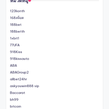
หมวดหมู่
123lionth
168สล็อต
188bet
188betth
1xbit1
77UFA
918Kiss
918kissauto
ABA
ABAGroup2
allbet24hr
askyouwin888 vip
Baccarat
bh99
bitcoin