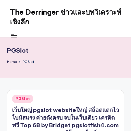
The Derringer ข่าวและบทวิเคราะห์
Skip
to
เชิงลึก
content
The
Derringer
เว็บไซต์
PGSlot
ที่
ให้
Home
PGSlot
ข่าวสาร
และ
บท
วิเคราะห์
ที่
ตรง
Posted
PGSlot
in
ประเด็น
เว็บใหญ่ pgslot websiteใหญ่ สล็อตแตกไว
และ
โบนัสแรง ค่ายดังครบ จบในเว็บเดียว เครดิต
น่า
ฟรี Top 68 by Bridget pgslotfish4.com
สนใจ