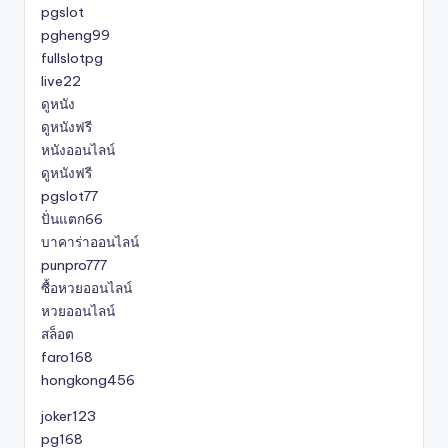
pgslot
pgheng99
fullslotpg
live22
ดูหนัง
ดูหนังฟรี
หนังออนไลน์
ดูหนังฟรี
pgslot77
ปั่นแตก66
บาคาร่าออนไลน์
punpro777
ซื้อหวยออนไลน์
หวยออนไลน์
สล็อต
faro168
hongkong456
joker123
pg168