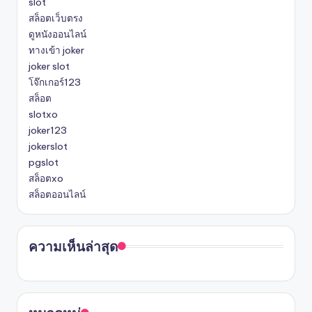
slot
สล็อตเว็บตรง
ดูหนังออนไลน์
ทางเข้า joker
joker slot
โจ๊กเกอร์123
สล็อต
slotxo
joker123
jokerslot
pgslot
สล็อตxo
สล็อตออนไลน์
ความเห็นล่าสุด