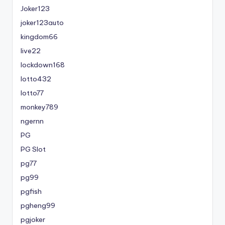
Joker123
joker123auto
kingdom66
live22
lockdown168
lotto432
lotto77
monkey789
ngernn
PG
PG Slot
pg77
pg99
pgfish
pgheng99
pgjoker