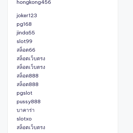
hongkong456
joker123
pg168
jinda55
slot99
สล็อต66
สล็อตเว็บตรง
สล็อตเว็บตรง
สล็อต888
สล็อต888
pgslot
pussy888
บาคาร่า
slotxo
สล็อตเว็บตรง