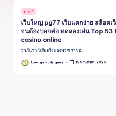
น่า
Posted
สนใจ
pg77
in
ครอบคลุม
เว็บใหญ่ pg77 เว็บแตกง่าย สล็อตเว
ทุก
จนต้องบอกต่อ ทดลองเล่น Top 53 b
หมวด
casino online
หมู่
ข่าว
ว่ากันว่า นิสัยจริงของพวกเราชอ…
สำคัญ
George Rodriguez
15 พฤษภาคม 2026
Posted
by