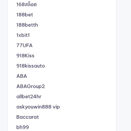
168สล็อต
188bet
188betth
1xbit1
77UFA
918Kiss
918kissauto
ABA
ABAGroup2
allbet24hr
askyouwin888 vip
Baccarat
bh99