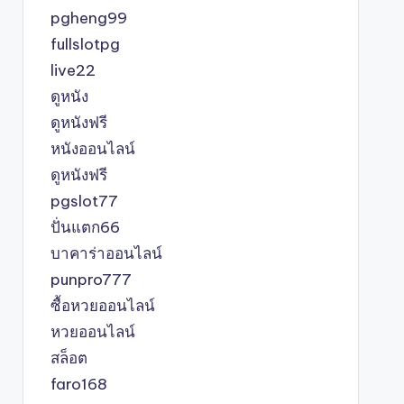
pgheng99
fullslotpg
live22
ดูหนัง
ดูหนังฟรี
หนังออนไลน์
ดูหนังฟรี
pgslot77
ปั่นแตก66
บาคาร่าออนไลน์
punpro777
ซื้อหวยออนไลน์
หวยออนไลน์
สล็อต
faro168