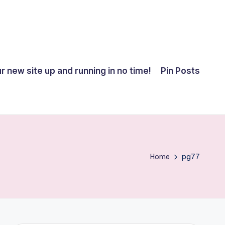
r new site up and running in no time!
Pin Posts
Home
pg77