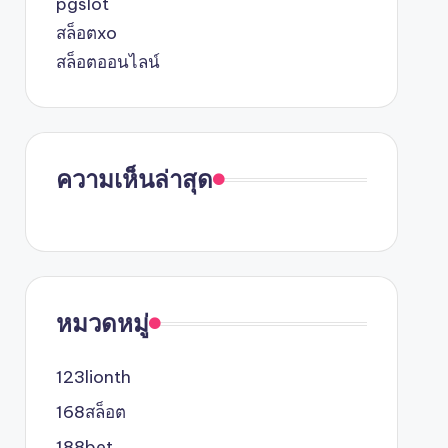
pgslot
สล็อตxo
สล็อตออนไลน์
ความเห็นล่าสุด
หมวดหมู่
123lionth
168สล็อต
188bet