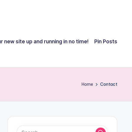
r new site up and running in no time!
Pin Posts
Home
Contact