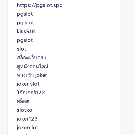
https://pgslot.spa
pgslot
pg slot
kiss918
pgslot
slot
สล็อตเว็บตรง
ดูหนังออนไลน์
ทางเข้า joker
joker slot
โจ๊กเกอร์123
สล็อต
slotxo
joker123
jokerslot