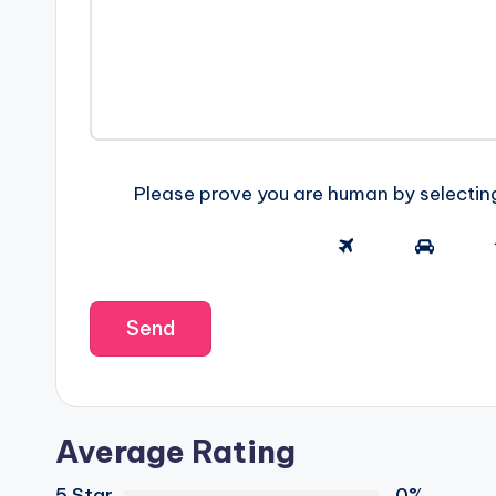
Please prove you are human by selectin
Average Rating
5 Star
0%