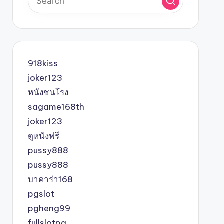
918kiss
joker123
หนังชนโรง
sagame168th
joker123
ดูหนังฟรี
pussy888
pussy888
บาคาร่า168
pgslot
pgheng99
fullslotpg