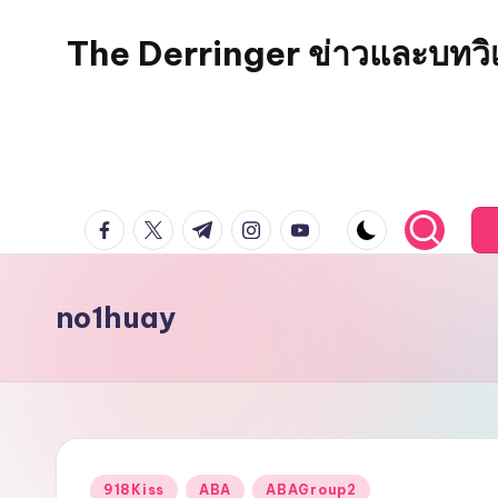
The Derringer ข่าวและบทวิเ
Skip
to
The
content
Derringer
เว็บไซต์
ที่
facebook.com
twitter.com
t.me
instagram.com
youtube.com
ให้
ข่าวสาร
และ
no1huay
บท
วิเคราะห์
ที่
ตรง
ประเด็น
และ
Posted
918Kiss
ABA
ABAGroup2