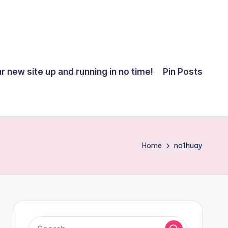
r new site up and running in no time!
Pin Posts
Home
no1huay