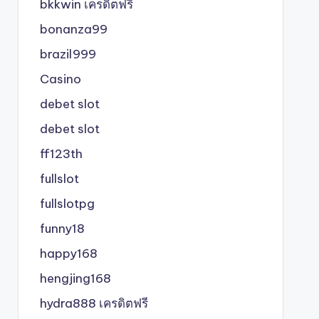
bkkwin เครดิตฟรี
bonanza99
brazil999
Casino
debet slot
debet slot
ff123th
fullslot
fullslotpg
funny18
happy168
hengjing168
hydra888 เครดิตฟรี