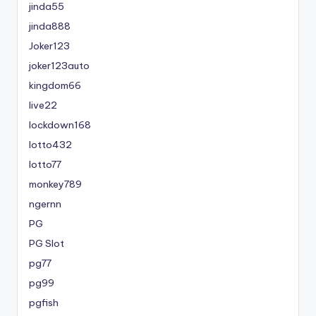
jinda55
jinda888
Joker123
joker123auto
kingdom66
live22
lockdown168
lotto432
lotto77
monkey789
ngernn
PG
PG Slot
pg77
pg99
pgfish