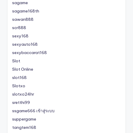
sagame
sagame168th
sawan888
scr888
sexy168
sexyauto168
sexybaccarat168
Slot
Slot Online
slot168
Slotxo
slotxo24hr
sretthi99
ssgame666 เข้าสู่ระบบ
suppergame
tangtem168