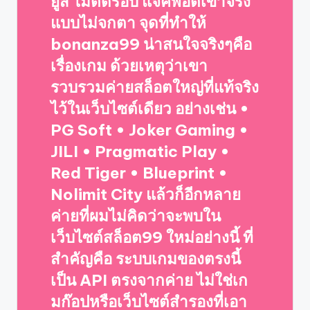
ยูส ไม่ตัดรอบ แจ็คพอตเข้าจริง
แบบไม่จกตา จุดที่ทำให้
bonanza99 น่าสนใจจริงๆคือ
เรื่องเกม ด้วยเหตุว่าเขา
รวบรวมค่ายสล็อตใหญ่ที่แท้จริง
ไว้ในเว็บไซต์เดียว อย่างเช่น •
PG Soft • Joker Gaming •
JILI • Pragmatic Play •
Red Tiger • Blueprint •
Nolimit City แล้วก็อีกหลาย
ค่ายที่ผมไม่คิดว่าจะพบใน
เว็บไซต์สล็อต99 ใหม่อย่างนี้ ที่
สำคัญคือ ระบบเกมของตรงนี้
เป็น API ตรงจากค่าย ไม่ใช่เก
มก๊อปหรือเว็บไซต์สำรองที่เอา