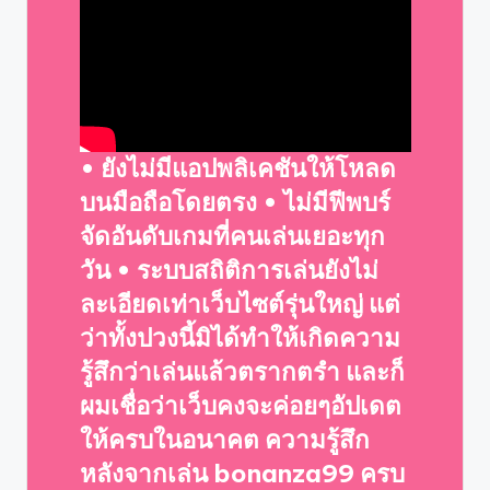
• ยังไม่มีแอปพลิเคชันให้โหลด
บนมือถือโดยตรง • ไม่มีฟีพบร์
จัดอันดับเกมที่คนเล่นเยอะทุก
วัน • ระบบสถิติการเล่นยังไม่
ละเอียดเท่าเว็บไซต์รุ่นใหญ่ แต่
ว่าทั้งปวงนี้มิได้ทำให้เกิดความ
รู้สึกว่าเล่นแล้วตรากตรำ และก็
ผมเชื่อว่าเว็บคงจะค่อยๆอัปเดต
ให้ครบในอนาคต ความรู้สึก
หลังจากเล่น bonanza99 ครบ