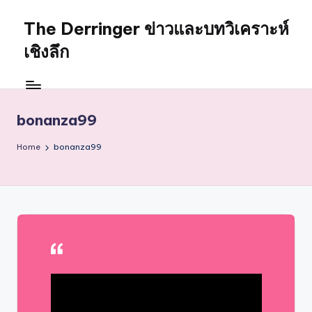
The Derringer ข่าวและบทวิเคราะห์
Skip
to
เชิงลึก
content
The
Derringer
เว็บไซต์
bonanza99
ที่
ให้
Home
bonanza99
ข่าวสาร
และ
บท
วิเคราะห์
ที่
ตรง
ประเด็น
และ
น่า
สนใจ