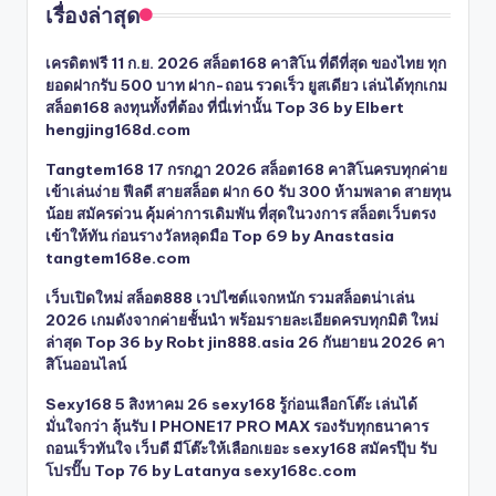
เรื่องล่าสุด
เครดิตฟรี 11 ก.ย. 2026 สล็อต168 คาสิโน ที่ดีที่สุด ของไทย ทุก
ยอดฝากรับ 500 บาท ฝาก-ถอน รวดเร็ว ยูสเดียว เล่นได้ทุกเกม
สล็อต168 ลงทุนทั้งที่ต้อง ที่นี่เท่านั้น Top 36 by Elbert
hengjing168d.com
Tangtem168 17 กรกฎา 2026 สล็อต168 คาสิโนครบทุกค่าย
เข้าเล่นง่าย ฟีลดี สายสล็อต ฝาก 60 รับ 300 ห้ามพลาด สายทุน
น้อย สมัครด่วน คุ้มค่าการเดิมพัน ที่สุดในวงการ สล็อตเว็บตรง
เข้าให้ทัน ก่อนรางวัลหลุดมือ Top 69 by Anastasia
tangtem168e.com
เว็บเปิดใหม่ สล็อต888 เวปไซต์แจกหนัก รวมสล็อตน่าเล่น
2026 เกมดังจากค่ายชั้นนำ พร้อมรายละเอียดครบทุกมิติ ใหม่
ล่าสุด Top 36 by Robt jin888.asia 26 กันยายน 2026 คา
สิโนออนไลน์
Sexy168 5 สิงหาคม 26 sexy168 รู้ก่อนเลือกโต๊ะ เล่นได้
มั่นใจกว่า ลุ้นรับ I PHONE17 PRO MAX รองรับทุกธนาคาร
ถอนเร็วทันใจ เว็บดี มีโต๊ะให้เลือกเยอะ sexy168 สมัครปุ๊บ รับ
โปรปั๊บ Top 76 by Latanya sexy168c.com