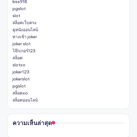
kiss918
pgslot
slot
สล็อตเว็บตรง
ดูหนังออนไลน์
ทางเข้า joker
joker slot
โจ๊กเกอร์123
สล็อต
slotxo
joker123
jokerslot
pgslot
สล็อตxo
สล็อตออนไลน์
ความเห็นล่าสุด