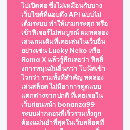
ไปเปิดต่อ ซึ่งไม่เหมือนกับบาง
เว็บไซต์ที่แอบดึง API แบบไม่
เต็มระบบ ทำให้เกมกระตุก หรือ
เข้าฟีเจอร์ไม่สมบูรณ์ ผมทดลอง
เล่นเกมเดิมที่เคยเล่นในเว็บอื่น
อย่างเช่น Lucky Neko หรือ
Roma X แล้วรู้สึกเลยว่า ฟีลลิ่
งการหมุนมันลื่นกว่า โบนัสเข้า
ไวกว่า รวมทั้งที่สำคัญ
ทดลอง
เล่นสล็อต
ไม่มีอาการดูดแบบ
แตกต่างจากปกติ ที่เคยเจอใน
เว็บก่อนหน้า bonanza99
ระบบฝากถอนที่เร็วรวมทั้งถูก
ต้องแม่นยำที่สุดในเว็บสล็อตที่