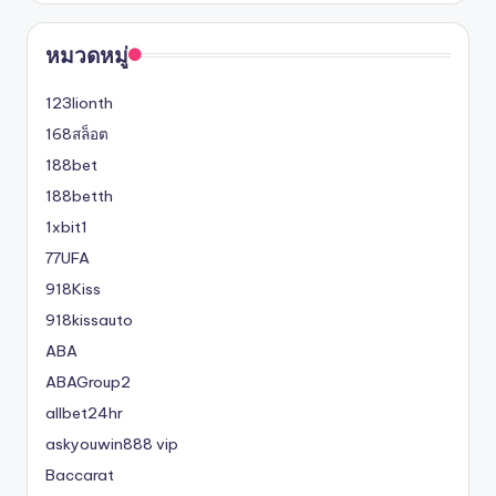
หมวดหมู่
123lionth
168สล็อต
188bet
188betth
1xbit1
77UFA
918Kiss
918kissauto
ABA
ABAGroup2
allbet24hr
askyouwin888 vip
Baccarat