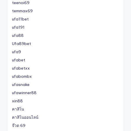
teenoi69
temmax69
ufa11bet
ufa191
ufa88
Ufa89bet
ufa9
ufabet
ufabetxx
ufabombx
ufasnake
ufawinner88
xin88
คาสิโน
คาสิโนออนไลน์
จ๊วด 69