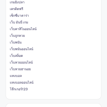
เกมยิงปลา
เครดิตฟรี
เซ็กซี่บาคาร่า
เว็บ มันนี่ เกม
เว็บคาสิโนออนไลน์
เว็บถูกหวย
เว็บพนัน
เว็บพนันออนไลน์
เว็บสล็อต
เว็บหวยออนไลน์
เว็บหวยฮานอย
แทงบอล
แทงบอลออนไลน์
โจ๊กเกอร์123