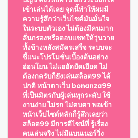
เข้าเล่นได้เลย จุดนี้ทำให้ผมมี
ความรู้สึกว่าเว็บไซต์มันมั่นใจ
ในระบบตัวเอง ไม่ต้องมีคนมาก
ลั่นกรองหรือตอบแชทให้วุ่นวาย
ทั้งข้างหลังสมัครเสร็จ ระบบจะ
ชี้แนะโปรโมชั่นเบื้องต้นอย่าง
อ่อนโยน ไม่แออัดยัดเยียด ไม่
ต้องกดรับก็ยังเล่นสล็อต99 ได้
ปกติ หน้าตาเว็บ bonanza99
ที่เป็นมิตรกับผู้เล่นทุกระดับ ใช้
งานง่าย ไม่รก ไม่ตบตา พอเข้า
หน้าเว็บไซต์หลักก็รู้สึกเลยว่า
สล็อต99 มีการดีไซน์ที่ รู้เรื่อง
คนเล่นจริง ไม่มีแบนเนอร์วิ่ง