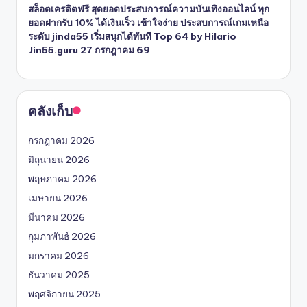
สล็อตเครดิตฟรี สุดยอดประสบการณ์ความบันเทิงออนไลน์ ทุก
ยอดฝากรับ 10% ได้เงินเร็ว เข้าใจง่าย ประสบการณ์เกมเหนือ
ระดับ jinda55 เริ่มสนุกได้ทันที Top 64 by Hilario
Jin55.guru 27 กรกฎาคม 69
คลังเก็บ
กรกฎาคม 2026
มิถุนายน 2026
พฤษภาคม 2026
เมษายน 2026
มีนาคม 2026
กุมภาพันธ์ 2026
มกราคม 2026
ธันวาคม 2025
พฤศจิกายน 2025