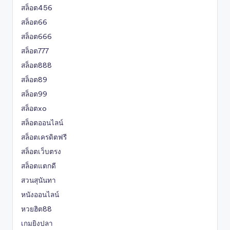
สล็อต456
สล็อต66
สล็อต666
สล็อต777
สล็อต888
สล็อต89
สล็อต99
สล็อตxo
สล็อตออนไลน์
สล็อตเครดิตฟรี
สล็อตเว็บตรง
สล็อตแตกดี
สวนสุนันทา
หนังออนไลน์
หวยฮิต88
เกมยิงปลา