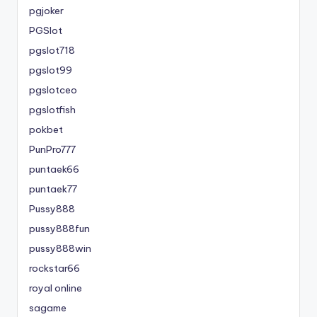
pgjoker
PGSlot
pgslot718
pgslot99
pgslotceo
pgslotfish
pokbet
PunPro777
puntaek66
puntaek77
Pussy888
pussy888fun
pussy888win
rockstar66
royal online
sagame