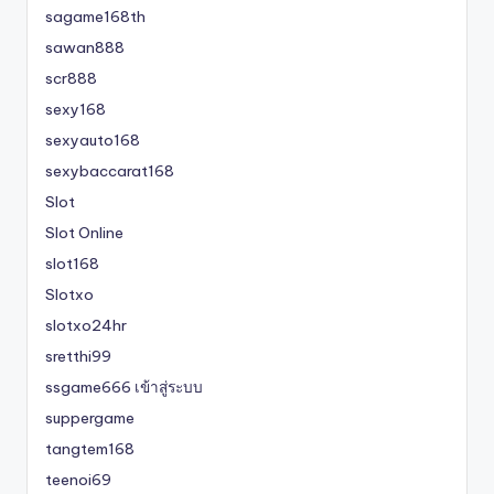
sagame168th
sawan888
scr888
sexy168
sexyauto168
sexybaccarat168
Slot
Slot Online
slot168
Slotxo
slotxo24hr
sretthi99
ssgame666 เข้าสู่ระบบ
suppergame
tangtem168
teenoi69