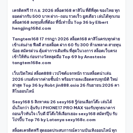
เครดิตฟรี 11 ก.ย. 2026 สล็อต168 คาสิโน ที่ดีที่สุด ของไทย ทุก
ยอดฝากรับ 500 บาท ฝาก-ถอน รวดเร็ว ยูสเดียว เล่นได้ทุกเกม
สล็อต168 ลงทุนทั้งที่ต้อง ที่นี่เท่านั้น Top 36 by Elbert
hengjing168d.com
Tangtem168 17 กรกฎา 2026 สล็อต168 คาสิโนครบทุกค่าย
เข้าเล่นง่าย ฟีลดี สายสล็อต ฝาก 60 รับ 300 ห้ามพลาด สายทุน
น้อย สมัครด่วน คุ้มค่าการเดิมพัน ที่สุดในวงการ สล็อตเว็บตรง
เข้าให้ทัน ก่อนรางวัลหลุดมือ Top 69 by Anastasia
tangtem168e.com
เว็บเปิดใหม่ สล็อต888 เวปไซต์แจกหนัก รวมสล็อตน่าเล่น
2026 เกมดังจากค่ายชั้นนำ พร้อมรายละเอียดครบทุกมิติ ใหม่
ล่าสุด Top 36 by Robt jin888.asia 26 กันยายน 2026 คา
สิโนออนไลน์
Sexy168 5 สิงหาคม 26 sexy168 รู้ก่อนเลือกโต๊ะ เล่นได้
มั่นใจกว่า ลุ้นรับ I PHONE17 PRO MAX รองรับทุกธนาคาร
ถอนเร็วทันใจ เว็บดี มีโต๊ะให้เลือกเยอะ sexy168 สมัครปุ๊บ รับ
โปรปั๊บ Top 76 by Latanya sexy168c.com
สล็อตเครดิตฟรี สุดยอดประสบการณ์ความบันเทิงออนไลน์ ทุก