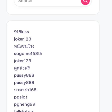
918kiss
joker123
หนังชนโรง
sagame168th
joker123
ดูหนังฟรี
pussy888
pussy888
บาคาร่า168
pgslot
pgheng99
fullslotpg