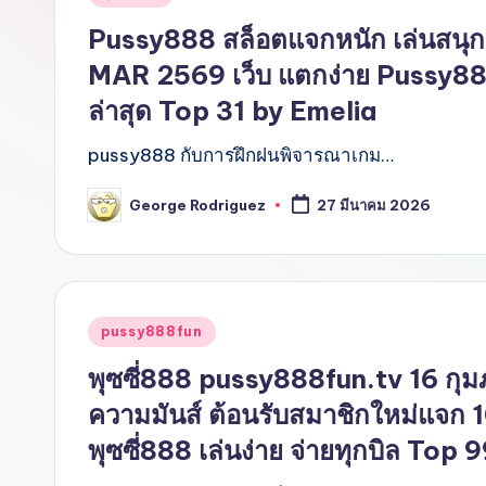
น่า
in
Pussy888 สล็อตแจกหนัก เล่นสนุก ถอ
สนใจ
MAR 2569 เว็บ แตกง่าย Pussy888
ครอบคลุม
ล่าสุด Top 31 by Emelia
ทุก
หมวด
pussy888 กับการฝึกฝนพิจารณาเกม…
หมู่
ข่าว
George Rodriguez
27 มีนาคม 2026
Posted
by
สำคัญ
Posted
pussy888fun
in
พุซซี่888 pussy888fun.tv 16 กุม
ความมันส์ ต้อนรับสมาชิกใหม่แจก
พุซซี่888 เล่นง่าย จ่ายทุกบิล Top