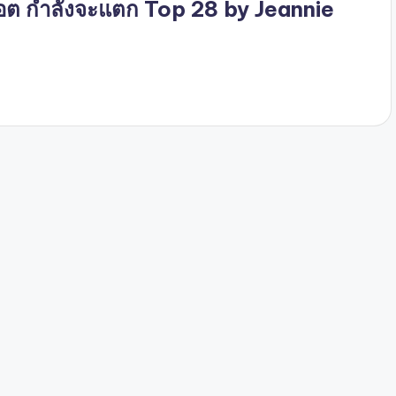
คพอต กำลังจะแตก Top 28 by Jeannie