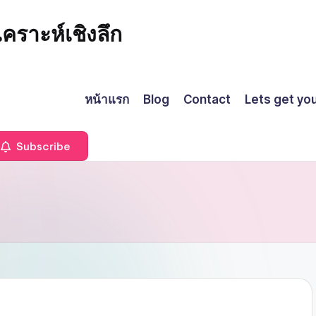
คราะห์เชิงลึก
หน้าแรก
Blog
Contact
Lets get you
Subscribe