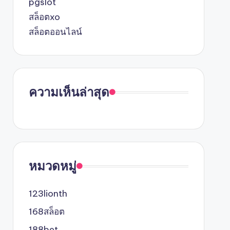
pgslot
สล็อตxo
สล็อตออนไลน์
ความเห็นล่าสุด
หมวดหมู่
123lionth
168สล็อต
188bet