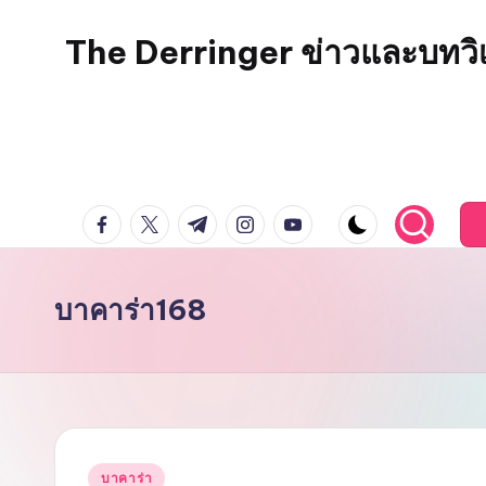
The Derringer ข่าวและบทวิเ
Skip
to
The
content
Derringer
เว็บไซต์
ที่
facebook.com
twitter.com
t.me
instagram.com
youtube.com
ให้
ข่าวสาร
และ
บาคาร่า168
บท
วิเคราะห์
ที่
ตรง
ประเด็น
และ
Posted
บาคาร่า