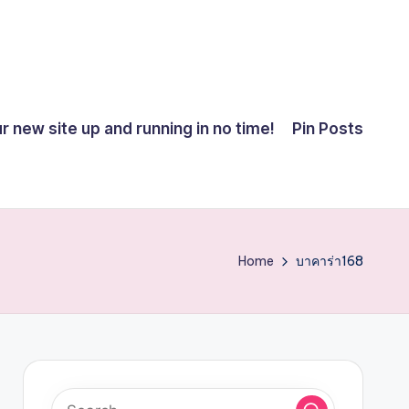
r new site up and running in no time!
Pin Posts
Home
บาคาร่า168