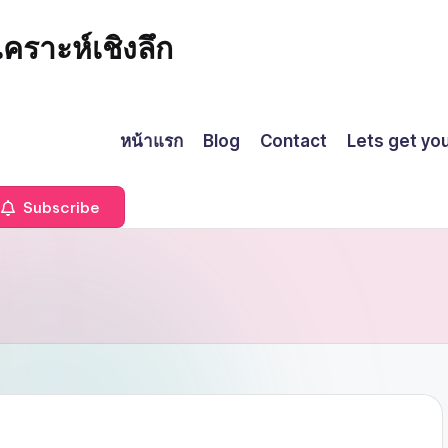
คราะห์เชิงลึก
หน้าแรก
Blog
Contact
Lets get you
Subscribe