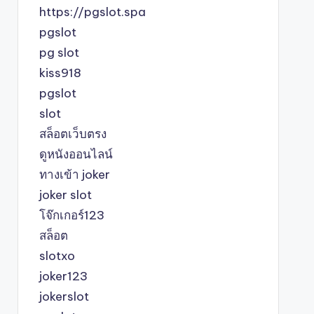
https://pgslot.spa
pgslot
pg slot
kiss918
pgslot
slot
สล็อตเว็บตรง
ดูหนังออนไลน์
ทางเข้า joker
joker slot
โจ๊กเกอร์123
สล็อต
slotxo
joker123
jokerslot