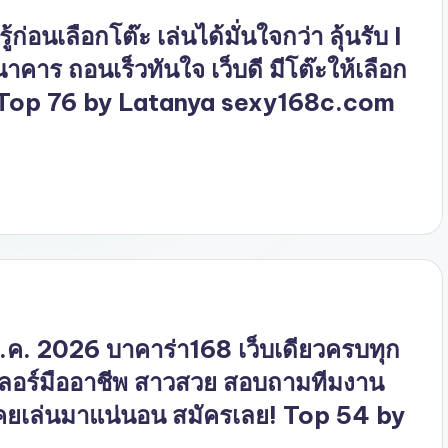
อนเลือกโต๊ะ เล่นได้มั่นใจกว่า ลุ้นรับ I
 ถอนเร็วทันใจ เว็บดี มีโต๊ะให้เลือก
ั๊บ Top 76 by Latanya sexy168c.com
. 2026 บาคาร่า168 เว็บเดียวครบทุก
ีลเลอร์มืออาชีพ สาวสวย สอบถามทีมงาน
ที่เคยเล่นมาแน่นอน สมัครเลย! Top 54 by