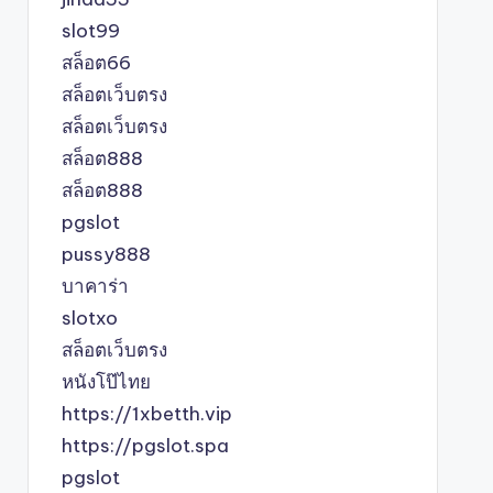
slot99
สล็อต66
สล็อตเว็บตรง
สล็อตเว็บตรง
สล็อต888
สล็อต888
pgslot
pussy888
บาคาร่า
slotxo
สล็อตเว็บตรง
หนังโป๊ไทย
https://1xbetth.vip
https://pgslot.spa
pgslot