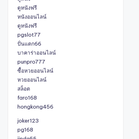
ดูหนังฟรี
หนังออนไลน์
ดูหนังฟรี
pgslot77
ปั่นแตก66
บาคาร่าออนไลน์
punpro777
ซื้อหวยออนไลน์
หวยออนไลน์
สล็อต
faro168
hongkong456
joker123
pg168
jinda55