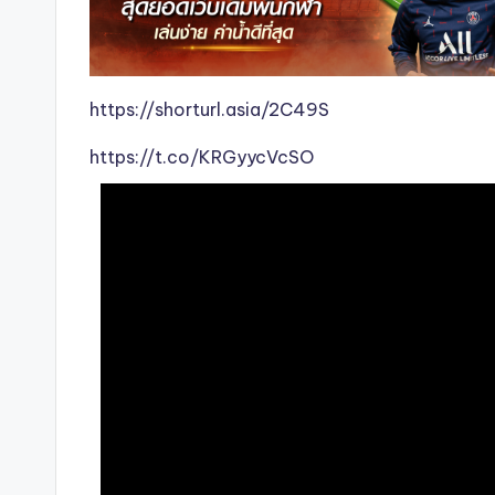
https://shorturl.asia/2C49S
https://t.co/KRGyycVcSO