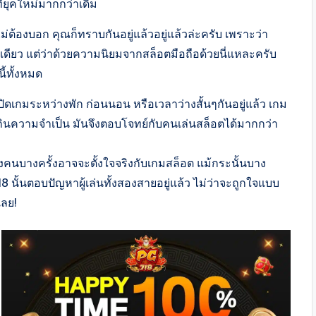
ี่ยุคใหม่มากกว่าเดิม
ต้องบอก คุณก็ทราบกันอยู่แล้วอยู่แล้วล่ะครับ เพราะว่า
ดียว แต่ว่าด้วยความนิยมจากสล็อตมือถือด้วยนี่แหละครับ
ี้ทั้งหมด
เปิดเกมระหว่างพัก ก่อนนอน หรือเวลาว่างสั้นๆกันอยู่แล้ว เกม
เกินความจำเป็น มันจึงตอบโจทย์กับคนเล่นสล็อตได้มากกว่า
คนบางครั้งอาจจะตั้งใจจริงกับเกมสล็อต แม้กระนั้นบาง
นั้นตอบปัญหาผู้เล่นทั้งสองสายอยู่แล้ว ไม่ว่าจะถูกใจแบบ
เลย!