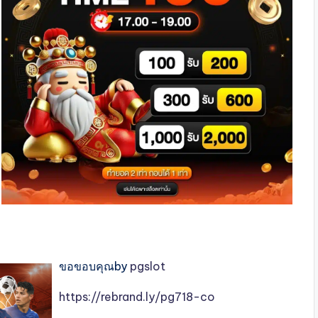
ขอขอบคุณby
pgslot
https://rebrand.ly/pg718-co