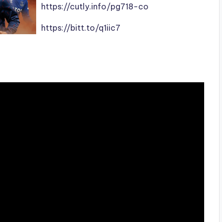
https://cutly.info/pg718-co
https://bitt.to/q1iic7