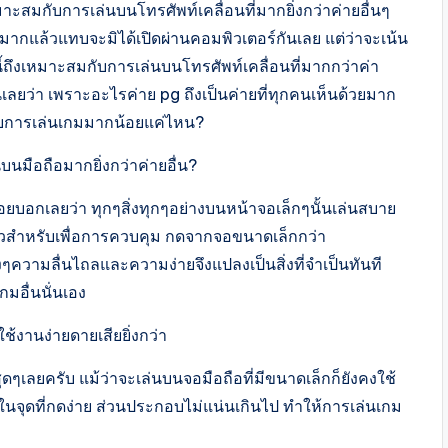
ะสมกับการเล่นบนโทรศัพท์เคลื่อนที่มากยิ่งกว่าค่ายอื่นๆ
ากแล้วแทบจะมิได้เปิดผ่านคอมพิวเตอร์กันเลย แต่ว่าจะเน้น
ี้ถึงเหมาะสมกับการเล่นบนโทรศัพท์เคลื่อนที่มากกว่าค่า
ลยว่า เพราะอะไรค่าย pg ถึงเป็นค่ายที่ทุกคนเห็นด้วยมาก
รับการเล่นเกมมากน้อยแค่ไหน?
่นบนมือถือมากยิ่งกว่าค่ายอื่น?
อยบอกเลยว่า ทุกๆสิ่งทุกๆอย่างบนหน้าจอเล็กๆนั้นเล่นสบาย
ียวสำหรับเพื่อการควบคุม กดจากจอขนาดเล็กกว่า
ๆความลื่นไถลและความง่ายจึงแปลงเป็นสิ่งที่จำเป็นทันที
กมอื่นนั่นเอง
ช้งานง่ายดายเสียยิ่งกว่า
เลยครับ แม้ว่าจะเล่นบนจอมือถือที่มีขนาดเล็กก็ยังคงใช้
่ในจุดที่กดง่าย ส่วนประกอบไม่แน่นเกินไป ทำให้การเล่นเกม