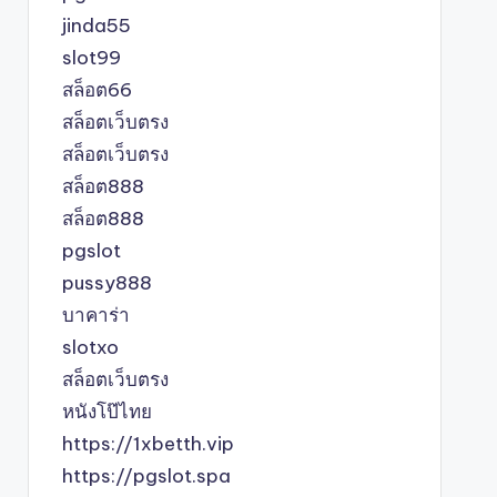
jinda55
slot99
สล็อต66
สล็อตเว็บตรง
สล็อตเว็บตรง
สล็อต888
สล็อต888
pgslot
pussy888
บาคาร่า
slotxo
สล็อตเว็บตรง
หนังโป๊ไทย
https://1xbetth.vip
https://pgslot.spa