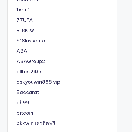
1xbit1
77UFA
918Kiss
918kissauto
ABA
ABAGroup2
allbet24hr
askyouwin888 vip
Baccarat
bh99
bitcoin
bkkwin เครดิตฟรี