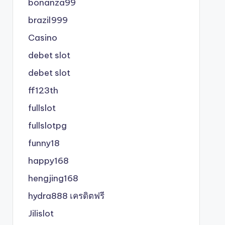
bonanza99
brazil999
Casino
debet slot
debet slot
ff123th
fullslot
fullslotpg
funny18
happy168
hengjing168
hydra888 เครดิตฟรี
Jilislot