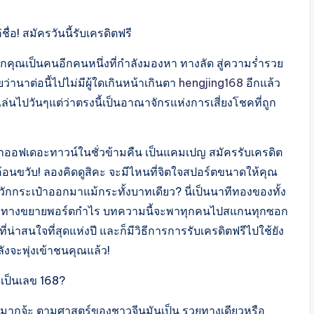
ื่อ! สมัครวันนี้รับเครดิตฟรี
หากคุณเป็นคนอีกคนหนึ่งที่กำลังมองหา ทางลัด สู่ความร่ำรวย
านาต่อนี้ไปไม่มีผู้ใดเกินหน้าเกินตา
hengjing168
อีกแล้ว
นผู้เล่นไปวันๆแต่ว่าตรงนี้เป็นอาณาจักรแห่งการเสี่ยงโชคที่ถูก
กออฟเดอะทาวน์ในชั่วข้ามคืน เป็นแคมเปญ สมัครรับเครดิต
งค้อนขวับ! ลองคิดดูสิคะ จะมีไหนที่จิตใจสปอร์ตขนาดให้คุณ
วักกระเป๋าออกมาแม้กระทั้งบาทเดียว? นี่เป็นนาทีทองของทั้ง
าแนวทางขยายพอร์ตกำไร บทความนี้จะพาทุกคนไปสแกนทุกซอก
่น่าสนใจที่สุดแห่งปี และก็มีวิธีการการรับเครดิตฟรีไปใช้ยัง
ังจะพุ่งเข้าชนคุณแล้ว!
เป็นเลข 168?
มากจ้ะ ตามศาสตร์ของชาวจีนมันเป็น รวยทางเดียวหรือ