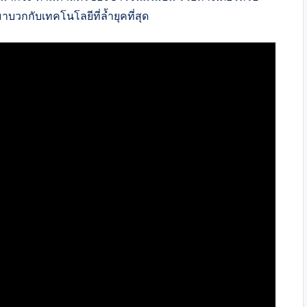
้มาบวกกับเทคโนโลยีที่ล้ำยุคที่สุด