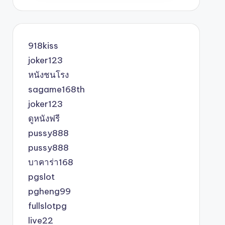
918kiss
joker123
หนังชนโรง
sagame168th
joker123
ดูหนังฟรี
pussy888
pussy888
บาคาร่า168
pgslot
pgheng99
fullslotpg
live22