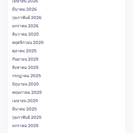
เมษายน 2026
มีนาคม 2026
กุมภาพันธ์ 2026
มกราคม 2026
ธันวาคม 2025
พฤศจิกายน 2025
ตุลาคม 2025
กันยายน 2025
สิงหาคม 2025
กรกฎาคม 2025
มิถุนายน 2025
พฤษภาคม 2025
เมษายน 2025
มีนาคม 2025
กุมภาพันธ์ 2025
มกราคม 2025