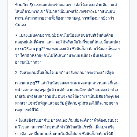
ข้ามกับกรุ๊ปแรกเลยค่ะครับผม เพราะต่อให้เกมจะจ่ายดีมากแค่
ไหนก็ตาม พวกเขาก็ไม่กล้าเพิ่มเบทหรือเร่งจังหวะมากแน่นอน
เพราะคิดมากมายรวมทั้งต้องการควบคุมการเสี่ยงมากยิ่งกว่า
นั่นเอง
• แปลงแผนตามอารมณ์: มีคนไม่น้อยเลยขอรับที่เริ่มต้นด้วย
กลยุทธ์เล่นที่ดีมาก แต่ว่าพอใช้หรือเสียไม่กี่รอบก็ดันเปลี่ยนแปลง
กรรมวิธีเล่น pg77 ของตนเองแล้ว ซึ่งมันก็สะท้อนให้มองเห็นเลย
ว่า ใครอีกหลายๆคนไม่ได้เล่นตามระบบ แม้กระนั้นเล่นตาม
อารมณ์มากกว่า
2. จังหวะเกมที่ไม่เป็นใจ เผยด้านจริงออกมากระจ่างแจ้งที่สุด
เวลาเล่น pg77 แล้วโบนัสจะแตก ทุกคนจะสนุกสนานและก็เอน
หน้าจอยแบบสุดๆอยู่แล้ว แต่ถ้าหากเกมเงียบล่ะ? ผมมองว่าช่วง
เกมเงียบหรือเปล่าจ่ายนั้น มันจะก่อให้พวกเราเห็นนิสัยจริงๆของ
พวกเราแจ่มชัดที่สุดแล้วขอรับ ผู้ที่ควบคุมตัวเองได้ก็จะรอดจาก
เหตุการณ์นี้ได้
• ยิ่งเสียยิ่งรีบเอาคืน: บางคนพอเริ่มเสียจะคิดว่าจำต้องปรับปรุง
แก้ไขสถานการณ์โดยทันที ทำให้เริ่มสปินเร็วขึ้น เพิ่มเบท หรือ
บางทีอาจเปลี่ยนเกมเร็วแบบไม่คิดไปเลย ซึ่งมันก็สะท้อนให้มี