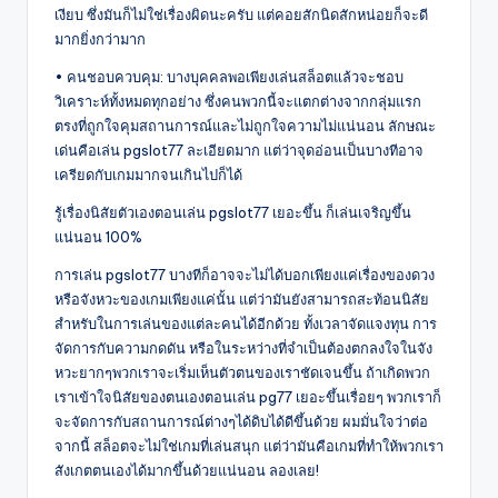
เงียบ ซึ่งมันก็ไม่ใช่เรื่องผิดนะครับ แต่คอยสักนิดสักหน่อยก็จะดี
มากยิ่งกว่ามาก
• คนชอบควบคุม: บางบุคคลพอเพียงเล่นสล็อตแล้วจะชอบ
วิเคราะห์ทั้งหมดทุกอย่าง ซึ่งคนพวกนี้จะแตกต่างจากกลุ่มแรก
ตรงที่ถูกใจคุมสถานการณ์และไม่ถูกใจความไม่แน่นอน ลักษณะ
เด่นคือเล่น pgslot77 ละเอียดมาก แต่ว่าจุดอ่อนเป็นบางทีอาจ
เครียดกับเกมมากจนเกินไปก็ได้
รู้เรื่องนิสัยตัวเองตอนเล่น pgslot77 เยอะขึ้น ก็เล่นเจริญขึ้น
แน่นอน 100%
การเล่น pgslot77 บางทีก็อาจจะไม่ได้บอกเพียงแค่เรื่องของดวง
หรือจังหวะของเกมเพียงแค่นั้น แต่ว่ามันยังสามารถสะท้อนนิสัย
สำหรับในการเล่นของแต่ละคนได้อีกด้วย ทั้งเวลาจัดแจงทุน การ
จัดการกับความกดดัน หรือในระหว่างที่จำเป็นต้องตกลงใจในจัง
หวะยากๆพวกเราจะเริ่มเห็นตัวตนของเราชัดเจนขึ้น ถ้าเกิดพวก
เราเข้าใจนิสัยของตนเองตอนเล่น pg77 เยอะขึ้นเรื่อยๆ พวกเราก็
จะจัดการกับสถานการณ์ต่างๆได้ดิบได้ดีขึ้นด้วย ผมมั่นใจว่าต่อ
จากนี้ สล็อตจะไม่ใช่เกมที่เล่นสนุก แต่ว่ามันคือเกมที่ทำให้พวกเรา
สังเกตตนเองได้มากขึ้นด้วยแน่นอน ลองเลย!