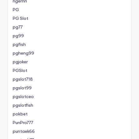
ngernn
PG
PG Slot
pg77
pg99
pgfish
pgheng99
pgjoker
PGSlot
pgslot718
pgslot99
pgslotceo
pgslotfish
pokbet
PunPro777
puntaek66