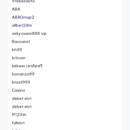
918kissauto
ABA
ABAGroup2
allbet24hr
askyouwin888 vip
Baccarat
bh99
bitcoin
bkkwin เครดิตฟรี
bonanza99
brazil999
Casino
debet slot
debet slot
ff123th
fullslot