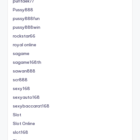
puntaek77
Pussy888
pussy888fun
pussy888win
rockstar66
royal online
sagame
sagame168th
sawan888
scr888
sexy168
sexyauto168
sexybaccarat168
Slot
Slot Online
slot168