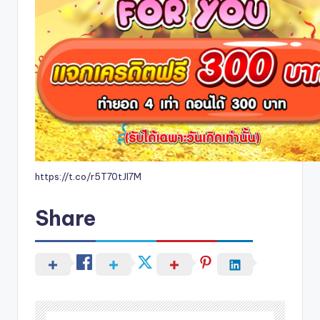
https://t.co/r5T70tJI7M
Share