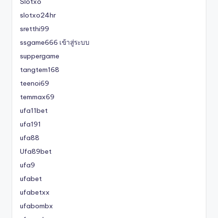
Slotxo
slotxo24hr
sretthi99
ssgame666 เข้าสู่ระบบ
suppergame
tangtem168
teenoi69
temmax69
ufa11bet
ufa191
ufa88
Ufa89bet
ufa9
ufabet
ufabetxx
ufabombx