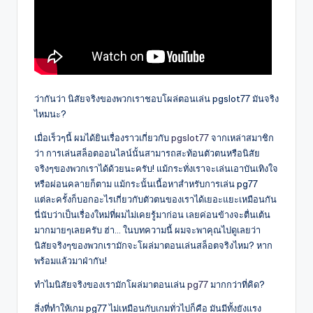
ว่ากันว่า นิสัยจริงของพวกเราชอบโผล่ตอนเล่น pgslot77 มันจริง
ไหมนะ?
เมื่อเร็วๆนี้ ผมได้ยินเรื่องราวเกี่ยวกับ
pgslot77
จากเหล่าสมาชิก
ว่า การเล่นสล็อตออนไลน์นั้นสามารถสะท้อนตัวตนหรือนิสัย
จริงๆของพวกเราได้ด้วยนะครับ! แม้กระทั่งเราจะเล่นเอาบันเทิงใจ
หรือผ่อนคลายก็ตาม แม้กระนั้นเนื้อหาสำหรับการเล่น pg77
แต่ละครั้งก็บอกอะไรเกี่ยวกับตัวตนของเราได้เยอะแยะเหมือนกัน
นี่นับว่าเป็นเรื่องใหม่ที่ผมไม่เคยรู้มาก่อน เลยค่อนข้างจะตื่นเต้น
มากมายๆเลยครับ ฮ่า… ในบทความนี้ ผมจะพาคุณไปดูเลยว่า
นิสัยจริงๆของพวกเรามักจะโผล่มาตอนเล่นสล็อตจริงไหม? หาก
พร้อมแล้วมาฝ่ากัน!
ทำไมนิสัยจริงของเรามักโผล่มาตอนเล่น
pg77
มากกว่าที่คิด?
สิ่งที่ทำให้เกม pg77 ไม่เหมือนกับเกมทั่วไปก็คือ มันมีทั้งยังแรง