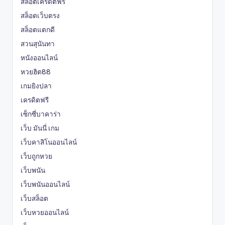
สล็อตเครดิตฟรี
สล็อตเว็บตรง
สล็อตแตกดี
สวนสุนันทา
หนังออนไลน์
หวยฮิต88
เกมยิงปลา
เครดิตฟรี
เซ็กซี่บาคาร่า
เว็บ มันนี่ เกม
เว็บคาสิโนออนไลน์
เว็บถูกหวย
เว็บพนัน
เว็บพนันออนไลน์
เว็บสล็อต
เว็บหวยออนไลน์