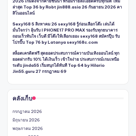
2026 เกมดังจากค่ายชั้นนำ พร้อมรายละเอียดครบทุกมิติ ใหม่
ล่าสุด Top 36 by Robt jin888.asia 26 กันยายน 2026 คา
สิโนออนไลน์
Sexy168 5 สิงหาคม 26 sexy168 รู้ก่อนเลือกโต๊ะ เล่นได้
มั่นใจกว่า ลุ้นรับ I PHONE17 PRO MAX รองรับทุกธนาคาร
ถอนเร็วทันใจ เว็บดี มีโต๊ะให้เลือกเยอะ sexy168 สมัครปุ๊บ รับ
โปรปั๊บ Top 76 by Latanya sexy168c.com
สล็อตเครดิตฟรี สุดยอดประสบการณ์ความบันเทิงออนไลน์ ทุก
ยอดฝากรับ 10% ได้เงินเร็ว เข้าใจง่าย ประสบการณ์เกมเหนือ
ระดับ jinda55 เริ่มสนุกได้ทันที Top 64 by Hilario
Jin55.guru 27 กรกฎาคม 69
คลังเก็บ
กรกฎาคม 2026
มิถุนายน 2026
พฤษภาคม 2026