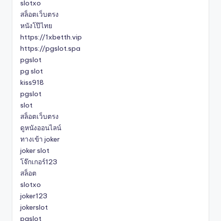
slotxo
สล็อตเว็บตรง
หนังโป๊ไทย
https://1xbetth.vip
https://pgslot.spa
pgslot
pg slot
kiss918
pgslot
slot
สล็อตเว็บตรง
ดูหนังออนไลน์
ทางเข้า joker
joker slot
โจ๊กเกอร์123
สล็อต
slotxo
joker123
jokerslot
pgslot