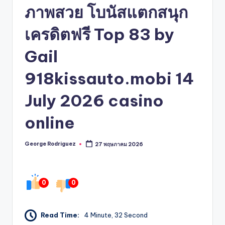
ครอบคลุม
ภาพสวย โบนัสแตกสนุก
ทุก
หมวด
เครดิตฟรี Top 83 by
หมู่
ข่าว
Gail
สำคัญ
918kissauto.mobi 14
July 2026 casino
online
George Rodriguez
27 พฤษภาคม 2026
Posted
by
0
0
Read Time:
4 Minute, 32 Second