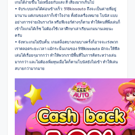
เกมได้ง่ายขึ้น ไม่เหนื่อยกับแสง สี เสียงมากเกินไป
• จับระบบเกมได้ค่อนข้างเร็ว:
918kissauto
ถึงจะเป็นค่ายที่อยู่
มานาน แต่เกมของเราก็เข้าใจง่าย ทั้งยังเครื่องหมาย โบนัส แบบ
อย่างการจ่ายเงินรางวัล หรือฟีเจอร์ต่างๆก็ตาม ทำให้คนที่พึ่งเล่นก็
เข้าใจเกมได้เร็ซ ไม่ต้องใช้เวลาศึกษาเล่าเรียนเกมนานเลยนะ
ครับ
• จังหวะเกมไม่บีบคั้น: เกมสล็อตบางเกมบางครั้งก็อาจจะเร่งพวก
เราตลอดระยะเวลา แม้กระนั้นเกมของ 918kissauto มักจะให้ฟีล
เล่นได้เรื่อยๆมากกว่า ทำให้พวกเรามีพื้นที่ในการคิดระหว่างเล่น
มากกว่า และไม่ต้องเพิ่มทุนเมื่อใดก็ตามโบนัสยังไม่เข้า ทำให้เล่น
สบายกว่ามากมาย