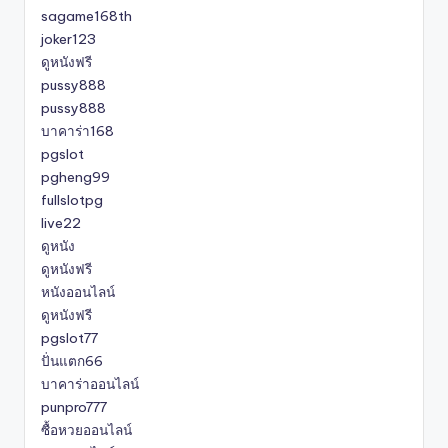
sagame168th
joker123
ดูหนังฟรี
pussy888
pussy888
บาคาร่า168
pgslot
pgheng99
fullslotpg
live22
ดูหนัง
ดูหนังฟรี
หนังออนไลน์
ดูหนังฟรี
pgslot77
ปั่นแตก66
บาคาร่าออนไลน์
punpro777
ซื้อหวยออนไลน์