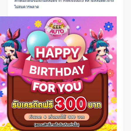
ลักษณะเด่นของเกมสล็อตจาก
918kissauto
ที่สายสล็อตตัวจริง
ไม่สมควรพลาด