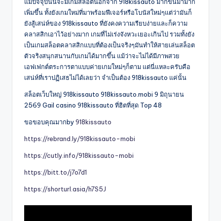
แม้ปัจจุบันนี้จะมีเกมสล็อตนอกจาก 918kissauto มากขึ้นมามาก
เพิ่มขึ้น ทั้งยังเกมใหม่ที่มาพร้อมฟีเจอร์หรือโบนัสใหม่ๆแต่ว่ามันก็
ยังสู้เสน่ห์ของ 918kissauto ที่ยังคงความเรียบง่ายและก็ความ
คลาสสิกเอาไว้อย่างมาก เกมที่ไม่เร่งจังหวะเยอะเกินไป รวมทั้งยัง
เป็นเกมสล็อตคลาสสิกแบบที่ต้องเป็นจริงๆมันทำให้สายเล่นสล็อต
ตัวจริงสนุกสนานกับเกมได้มากขึ้น แม้ว่าจะไม่ได้มีภาพสวย
เอฟเฟกต์ตระการตาแบบค่ายเกมใหม่ๆก็ตาม แต่นี่แหละครับคือ
เสน่ห์ที่เราปฏิเสธไม่ได้เลยว่า จำเป็นต้อง 918kissauto แค่นั้น
สล็อตเว็บใหญ่ 918kissauto 918kissauto.mobi 9 มิถุนายน
2569 Gail casino 918kissauto ที่ฮิตที่สุด Top 48
ขอขอบคุณมากby
918kissauto
https://rebrand.ly/918kissauto-mobi
https://cutly.info/918kissauto-mobi
https://bitt.to/j7o7d1
https://shorturl.asia/h7S5J