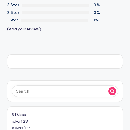
3 Star
0%
2 Star
0%
1 Star
0%
(Add your review)
918kiss
joker123
หนังชนโรง