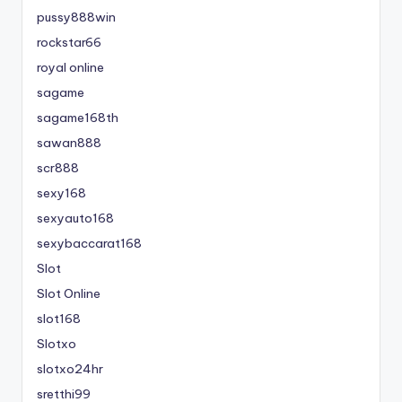
pussy888win
rockstar66
royal online
sagame
sagame168th
sawan888
scr888
sexy168
sexyauto168
sexybaccarat168
Slot
Slot Online
slot168
Slotxo
slotxo24hr
sretthi99