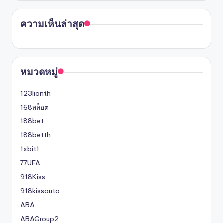
ความเห็นล่าสุด
หมวดหมู่
123lionth
168สล็อต
188bet
188betth
1xbit1
77UFA
918Kiss
918kissauto
ABA
ABAGroup2