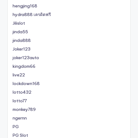
hengjing168
hydra888 เครดิตฟรี
Jilislot
jinda55
jinda888
Joker123
joker123auto
kingdom66
live22
lockdown168
lotto432
lotto77
monkey789
ngernn
PG
PG Slot