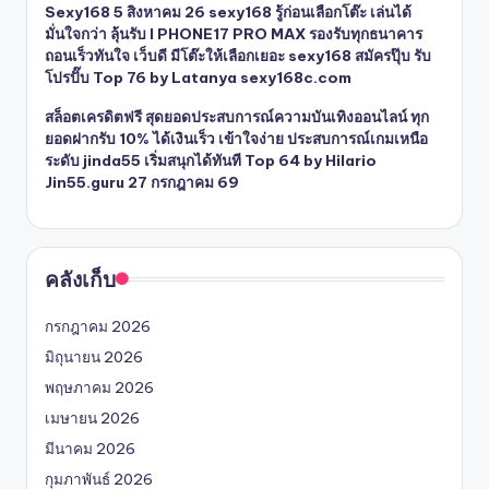
Sexy168 5 สิงหาคม 26 sexy168 รู้ก่อนเลือกโต๊ะ เล่นได้
มั่นใจกว่า ลุ้นรับ I PHONE17 PRO MAX รองรับทุกธนาคาร
ถอนเร็วทันใจ เว็บดี มีโต๊ะให้เลือกเยอะ sexy168 สมัครปุ๊บ รับ
โปรปั๊บ Top 76 by Latanya sexy168c.com
สล็อตเครดิตฟรี สุดยอดประสบการณ์ความบันเทิงออนไลน์ ทุก
ยอดฝากรับ 10% ได้เงินเร็ว เข้าใจง่าย ประสบการณ์เกมเหนือ
ระดับ jinda55 เริ่มสนุกได้ทันที Top 64 by Hilario
Jin55.guru 27 กรกฎาคม 69
คลังเก็บ
กรกฎาคม 2026
มิถุนายน 2026
พฤษภาคม 2026
เมษายน 2026
มีนาคม 2026
กุมภาพันธ์ 2026