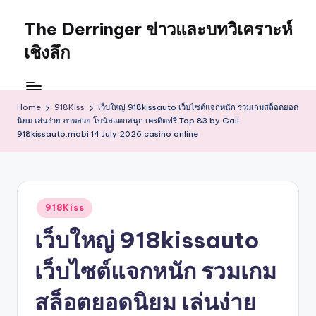
The Derringer ข่าวและบทวิเคราะห์
Skip
to
เชิงลึก
content
The
Derringer
เว็บไซต์
Home
918Kiss
เว็บใหญ่ 918kissauto เว็บไซต์แจกหนัก รวมเกมสล็อตยอด
นิยม เล่นง่าย ภาพสวย โบนัสแตกสนุก เครดิตฟรี Top 83 by Gail
ที่
918kissauto.mobi 14 July 2026 casino online
ให้
ข่าวสาร
และ
บท
วิเคราะห์
Posted
918Kiss
in
ที่
เว็บใหญ่ 918kissauto
ตรง
ประเด็น
เว็บไซต์แจกหนัก รวมเกม
และ
น่า
สล็อตยอดนิยม เล่นง่าย
สนใจ