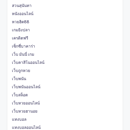
สวนสุนันทา
หนังออนไลน์
หวยฮิต88
เกมยิงปลา
เครดิตฟรี
เซ็กซี่บาคาร่า
เว็บ มันนี่ เกม
เว็บคาสิโนออนไลน์
เว็บถูกหวย
เว็บพนัน
เว็บพนันออนไลน์
เว็บสล็อต
เว็บหวยออนไลน์
เว็บหวยฮานอย
แทงบอล
แทงบอลออนไลน์