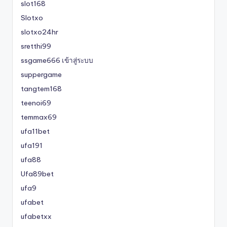
slot168
Slotxo
slotxo24hr
sretthi99
ssgame666 เข้าสู่ระบบ
suppergame
tangtem168
teenoi69
temmax69
ufa11bet
ufa191
ufa88
Ufa89bet
ufa9
ufabet
ufabetxx