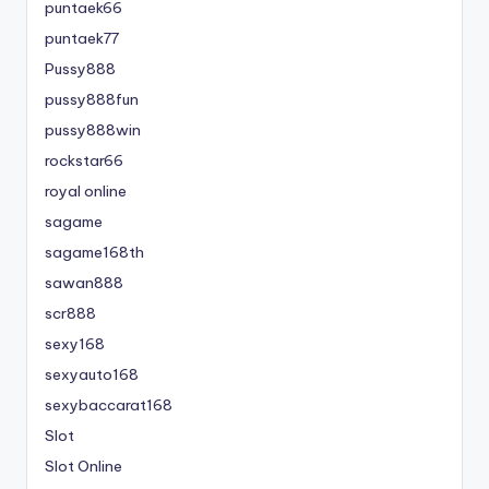
puntaek66
puntaek77
Pussy888
pussy888fun
pussy888win
rockstar66
royal online
sagame
sagame168th
sawan888
scr888
sexy168
sexyauto168
sexybaccarat168
Slot
Slot Online