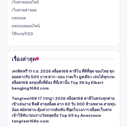
เว็บหวยออนไลน์
เว็บหวยฮานอย
แทงบอล
แทงบอลออนไลน์
โจ๊กเกอร์123
เรื่องล่าสุด
เครดิตฟรี 11 ก.ย. 2026 สล็อต168 คาสิโน ที่ดีที่สุด ของไทย ทุก
ยอดฝากรับ 500 บาท ฝาก-ถอน รวดเร็ว ยูสเดียว เล่นได้ทุกเกม
สล็อต168 ลงทุนทั้งที่ต้อง ที่นี่เท่านั้น Top 36 by Elbert
hengjing168d.com
Tangtem168 17 กรกฎา 2026 สล็อต168 คาสิโนครบทุกค่าย
เข้าเล่นง่าย ฟีลดี สายสล็อต ฝาก 60 รับ 300 ห้ามพลาด สายทุน
น้อย สมัครด่วน คุ้มค่าการเดิมพัน ที่สุดในวงการ สล็อตเว็บตรง
เข้าให้ทัน ก่อนรางวัลหลุดมือ Top 69 by Anastasia
tangtem168e.com