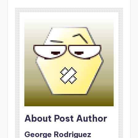
About Post Author
George Rodriguez