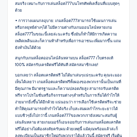
สมจริง เหมาะกับการเล่นสล็อต777บนโทรศัพท์เคลื่อนที่แบบสุดๆ
ด้วย
• การวางแผนกลอุบาย: เกมสล็อต777สามารถใช้แผนการเล่น
หรือกลยุทธ์ต่างๆได้ ไม่มีความต่างกับเกมออนไลน์หลายเกม
สล็อต777ในขณะนี้เลยล่ะนะครับ ซึ่งมันก็ทำให้มีการเกิดความ
เพลิดเพลินและก็ความท้าสำหรับเพื่อการเอาชนะเพิ่มมากขึ้น แถม
ยังทำเงินได้ด้วย
สนุกกับเกมสล็อตออนไลน์ล้นหลามบน สล็อต777 เว็บตรงแท้
100% สมัครรับเครดิตฟรีได้ทันที สมัครสมาชิกเลย!
บอกเลยว่า สล็อตเเครดิตฟรี ไม่ได้มาเล่นๆแน่ๆนะครับ คุณจะมอง
เห็นได้เลยว่า เกมสล็อตเเครดิตฟรีทั้งผองของพวกเรานั้นเป็นเกมที่
มีคุณภาพ มีมาตรฐานและก็ความปลอดภัยสูง สามารถรับเครดิต
ฟรีจากโปรโมชั่นหรือกิจกรรมต่างๆสำหรับในการเริ่มได้กำไรให้
ง่ายมากยิ่งขึ้นได้อีกด้วย แน่นอนว่า การเลือกใช้เครดิตฟรีจะช่วย
ทำให้คุณสามารถทำกำไรได้จริง เก็บสะสมผลกำไรระยะยาวได้
แบบชิวๆยิ่งไปกว่านี้ เกมสล็อต777ของพวกเรายังเหมาะสมกับผู้
เล่นล้นหลาม สายเกมเมอร์ก็เอนจอยกับการเล่นเกมสล็อตเเครดิต
ฟรีได้อย่างไม่ต้องสงสัยครับผม ด้วยเหตุนี้ แม้คุณพร้อมแล้วล่ะก็
ลงทะเบียนเป็นสมาชิกใหม่กับพวกเราได้แล้ววันนี้ สมัครฟรี เริ่มต้น