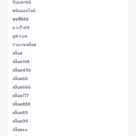
ปั่นแตก66
พนันออนไลน์
พุซซี่888
มาเก๊า69
ยูฟ่าเบท
รวมเกมสล็อต
สล็อต
สล็อต168
สล็อต456
สล็อต66
สล็อต666
สล็อต777
สล็อต888
สล็อต89
สล็อต99
สล็อตxo