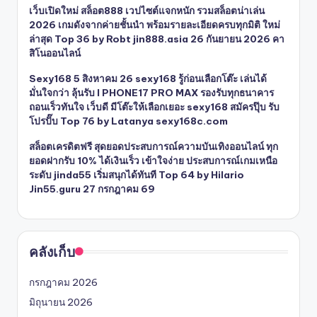
เว็บเปิดใหม่ สล็อต888 เวปไซต์แจกหนัก รวมสล็อตน่าเล่น
2026 เกมดังจากค่ายชั้นนำ พร้อมรายละเอียดครบทุกมิติ ใหม่
ล่าสุด Top 36 by Robt jin888.asia 26 กันยายน 2026 คา
สิโนออนไลน์
Sexy168 5 สิงหาคม 26 sexy168 รู้ก่อนเลือกโต๊ะ เล่นได้
มั่นใจกว่า ลุ้นรับ I PHONE17 PRO MAX รองรับทุกธนาคาร
ถอนเร็วทันใจ เว็บดี มีโต๊ะให้เลือกเยอะ sexy168 สมัครปุ๊บ รับ
โปรปั๊บ Top 76 by Latanya sexy168c.com
สล็อตเครดิตฟรี สุดยอดประสบการณ์ความบันเทิงออนไลน์ ทุก
ยอดฝากรับ 10% ได้เงินเร็ว เข้าใจง่าย ประสบการณ์เกมเหนือ
ระดับ jinda55 เริ่มสนุกได้ทันที Top 64 by Hilario
Jin55.guru 27 กรกฎาคม 69
คลังเก็บ
กรกฎาคม 2026
มิถุนายน 2026