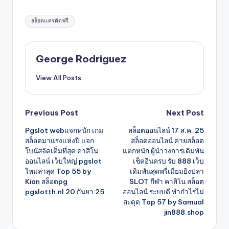
Tags:
สล็อตเเครดิตฟรี
George Rodriguez
View All Posts
Post
Previous Post
Next Post
Pgslot webแจกหนัก เกม
สล็อตออนไลน์ 17 ส.ค. 25
navigation
สล็อตมาแรงแห่งปี แจก
สล็อตออนไลน์ ค่ายสล็อต
โบนัสจัดเต็มที่สุด คาสิโน
แตกหนัก ผู้นำวงการเดิมพัน
ออนไลน์ เว็บใหญ่ pgslot
เช็คอินครบ รับ 888 เว็บ
ใหม่ล่าสุด Top 55 by
เดิมพันสุดพรี่เมี่ยมยิงปลา
Kian สล็อตpg
SLOT กีฬา คาสิโน สล็อต
pgslotth.nl 20 กันยา 25
ออนไลน์ ระบบดี ทำกำไรไม่
สะดุด Top 57 by Samual
jin888.shop