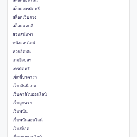
สล็อตออนไลน์
สล็อตเครดิตฟรี
สล็อตเว็บตรง
สล็อตแตกดี
สวนสุนันทา
หนังออนไลน์
หวยฮิต88
เกมยิงปลา
เครดิตฟรี
เซ็กซี่บาคาร่า
เว็บ มันนี่ เกม
เว็บคาสิโนออนไลน์
เว็บถูกหวย
เว็บพนัน
เว็บพนันออนไลน์
เว็บสล็อต