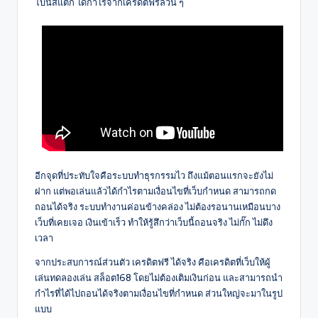
โบนัสแตก ได้กำไรจากเครดิตฟรีล้วน ๆ
อีกจุดที่ประทับใจคือระบบทำธุรกรรมไว ถึงแม้ตอนแรกจะยังไม่
ฝาก แต่พอเล่นแล้วได้กำไรตามเงื่อนไขที่เว็บกำหนด สามารถกด
ถอนได้จริง ระบบทำงานค่อนข้างคล่อง ไม่ต้องรอนานเหมือนบาง
เว็บที่เคยเจอ เงินเข้าเร็ว ทำให้รู้สึกว่าเว็บนี้ถอนจริง ไม่กั๊ก ไม่ดึง
เวลา
จากประสบการณ์ส่วนตัว เครดิตฟรี ได้จริง คือเครดิตที่เว็บให้ผู้
เล่นทดลองเล่น สล็อต168 โดยไม่ต้องเติมเงินก่อน และสามารถนำ
กำไรที่ได้ไปถอนได้จริงตามเงื่อนไขที่กำหนด ส่วนใหญ่จะมาในรูป
แบบ