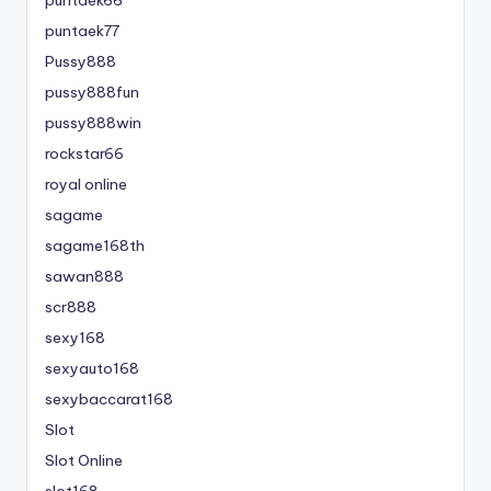
puntaek66
puntaek77
Pussy888
pussy888fun
pussy888win
rockstar66
royal online
sagame
sagame168th
sawan888
scr888
sexy168
sexyauto168
sexybaccarat168
Slot
Slot Online