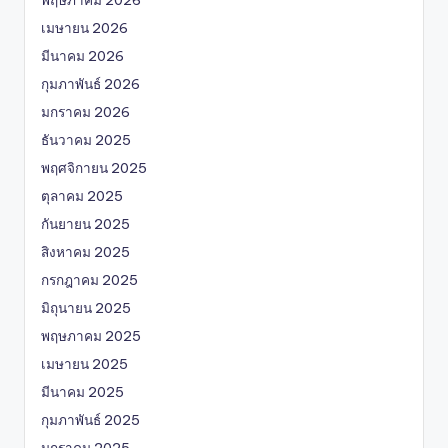
พฤษภาคม 2026
เมษายน 2026
มีนาคม 2026
กุมภาพันธ์ 2026
มกราคม 2026
ธันวาคม 2025
พฤศจิกายน 2025
ตุลาคม 2025
กันยายน 2025
สิงหาคม 2025
กรกฎาคม 2025
มิถุนายน 2025
พฤษภาคม 2025
เมษายน 2025
มีนาคม 2025
กุมภาพันธ์ 2025