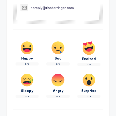
noreply@thederringer.com
Happy
Sad
Excited
0
%
0
%
0
%
Sleepy
Angry
Surprise
0
%
0
%
0
%