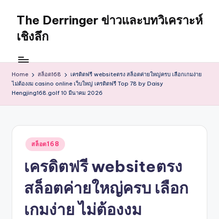
The Derringer ข่าวและบทวิเคราะห์
Skip
to
เชิงลึก
content
The
Derringer
เว็บไซต์
Home
สล็อต168
เครดิตฟรี websiteตรง สล็อตค่ายใหญ่ครบ เลือกเกมง่าย
ไม่ต้องงม casino online เว็บใหญ่ เครดิตฟรี Top 78 by Daisy
ที่
Hengjing168.golf 10 มีนาคม 2026
ให้
ข่าวสาร
และ
บท
วิเคราะห์
Posted
สล็อต168
in
ที่
เครดิตฟรี websiteตรง
ตรง
ประเด็น
สล็อตค่ายใหญ่ครบ เลือก
และ
น่า
เกมง่าย ไม่ต้องงม
สนใจ