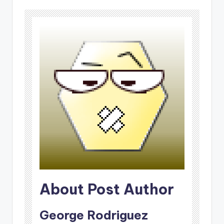
About Post Author
George Rodriguez