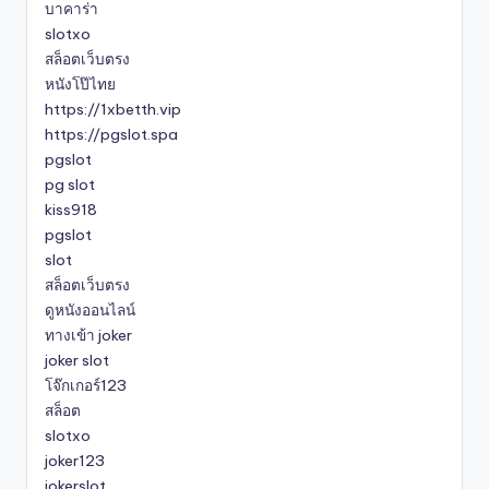
บาคาร่า
slotxo
สล็อตเว็บตรง
หนังโป๊ไทย
https://1xbetth.vip
https://pgslot.spa
pgslot
pg slot
kiss918
pgslot
slot
สล็อตเว็บตรง
ดูหนังออนไลน์
ทางเข้า joker
joker slot
โจ๊กเกอร์123
สล็อต
slotxo
joker123
jokerslot