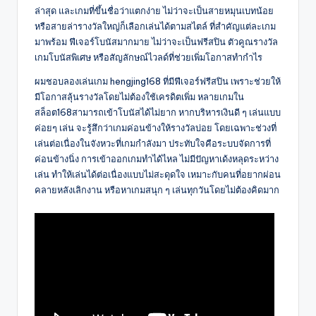
ล่าสุด และเกมที่ขึ้นชื่อว่าแตกง่าย ไม่ว่าจะเป็นสายหมุนเบทน้อย
หรือสายล่ารางวัลใหญ่ก็เลือกเล่นได้ตามสไตล์ ที่สำคัญแต่ละเกม
มาพร้อม ฟีเจอร์โบนัสมากมาย ไม่ว่าจะเป็นฟรีสปิน ตัวคูณรางวัล
เกมโบนัสพิเศษ หรือสัญลักษณ์ไวลด์ที่ช่วยเพิ่มโอกาสทำกำไร
ผมชอบลองเล่นเกม hengjing168 ที่มีฟีเจอร์ฟรีสปิน เพราะช่วยให้
มีโอกาสลุ้นรางวัลโดยไม่ต้องใช้เครดิตเพิ่ม หลายเกมใน
สล็อต168สามารถเข้าโบนัสได้ไม่ยาก หากบริหารเงินดี ๆ เล่นแบบ
ค่อยๆ เล่น จะรู้สึกว่าเกมค่อนข้างให้รางวัลบ่อย โดยเฉพาะช่วงที่
เล่นต่อเนื่องในจังหวะที่เกมกำลังมา ประทับใจคือระบบจัดการที่
ค่อนข้างนิ่ง การเข้าออกเกมทำได้ไหล ไม่มีปัญหาเด้งหลุดระหว่าง
เล่น ทำให้เล่นได้ต่อเนื่องแบบไม่สะดุดใจ เหมาะกับคนที่อยากผ่อน
คลายหลังเลิกงาน หรือหาเกมสนุก ๆ เล่นทุกวันโดยไม่ต้องคิดมาก