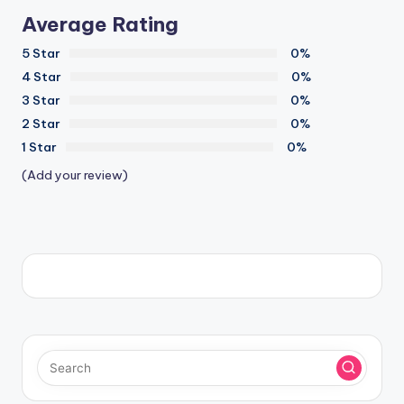
Average Rating
5 Star
0%
4 Star
0%
3 Star
0%
2 Star
0%
1 Star
0%
(Add your review)