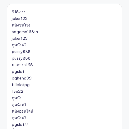
918kiss
joker123
หนังชนโรง
sagame168th
joker123
ดูหนังฟรี
pussy888
pussy888
บาคาร่า168
pgslot
pgheng99
fullslotpg
live22
ดูหนัง
ดูหนังฟรี
หนังออนไลน์
ดูหนังฟรี
pgslot77