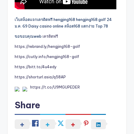
เว็บสล็อตแจกเครดิตฟรี hengjing168 hengjing168.golf 24
ม.ค. 69 Daisy casino online สล็อต168 แตกง่าย Top 78
ขอขอบคุณweb
เครดิตฟรี
https://rebrand.ly/hengjing168-golf
https://cutly.info/hengjing168-golf
https://bitt.to/4u4edy
https://shorturl.asia/q58AP
https://t.co/U9MGUPEDER
Share