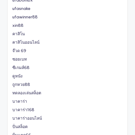
ufabombx
ufasnake
ufawinner88
xin88
คาสิโน
คาสิโนออนไลน์
จ๊วด 69
ซอยเบท
ซีเกมส์68
ดูหนัง
ถูกหวย88
ทดลองเล่นสล็อต
บาคาร่า
บาคาร่า168
บาคาร่าออนไลน์
ปั่นสล็อต