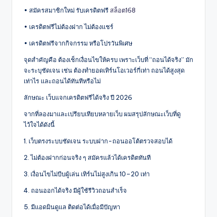
• สมัครสมาชิกใหม่ รับเครดิตฟรี
สล็อต168
• เครดิตฟรีไม่ต้องฝาก ไม่ต้องแชร์
• เครดิตฟรีจากกิจกรรม หรือโปรวันพิเศษ
จุดสำคัญคือ ต้องเช็กเงื่อนไขให้ครบ เพราะเว็บที่ “ถอนได้จริง” มัก
จะระบุชัดเจน เช่น ต้องทำยอดเทิร์นโอเวอร์กี่เท่า ถอนได้สูงสุด
เท่าไร และถอนได้ทันทีหรือไม่
ลักษณะ เว็บแจกเครดิตฟรีได้จริง ปี 2026
จากที่ลองมาและเปรียบเทียบหลายเว็บ ผมสรุปลักษณะเว็บที่ดู
ไว้ใจได้ดังนี้
1. เว็บตรงระบบชัดเจน ระบบฝาก-ถอนออโต้ตรวจสอบได้
2. ไม่ต้องฝากก่อนจริง ๆ สมัครแล้วได้เครดิตทันที
3. เงื่อนไขไม่บีบผู้เล่น เทิร์นไม่สูงเกิน 10–20 เท่า
4. ถอนออกได้จริง มีผู้ใช้รีวิวถอนสำเร็จ
5. มีแอดมินดูแล ติดต่อได้เมื่อมีปัญหา