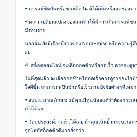
• การแพ้ชิดกันหรือชนะติดกัน มิได้เพิ่มหรือลดช่อง
• ความเปลี่ยนแปลงของเกมทำให้มีการเกิดการแพ้ชน
มีรอบจ่าย
นอกนั้น ยังมีเรื่องมีราวของ Near-miss หรือความรู้สึ
ผม
4. สล็อตออนไลน์ จะเลือกกดช้าหรือกดเร็ว ควรจะดูจ
ในที่สุดแล้ว จะเลือกกดช้าหรือกดเร็วควรดูจากอะไรบ้
ใจดีขึ้น สามารถสปินช้าหรือเร็วตามปัจจัยต่างๆที่เหมา
• งบประมาณ/เวลา: แม้คุณมีทุนน้อยแต่ว่าต้องการเล่นนา
เร็วได้เลย
• วัตถุประสงค์: กดเร็วได้เลย ถ้าคุณเน้นย้ำกระบวนกา
จุดโฟกัสก็กดช้าดีมากยิ่งกว่า