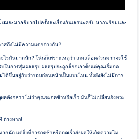
นี้ ผมจะมาอธิบายไปครั้งละเรื่องกันเลยนะครับ หากพร้อมและ
อกาสถึงไม่มีความแตกต่างกัน?
งอะไรกันมากนัก? โน่นก็เพราะเหตุว่า เกมสล็อตส่วนมากจะใช้
การสุ่มผลสรุป ผลสรุปจะถูกล็อกเอาตั้งแต่คุณเริ่มกด
ได้ขึ้นอยู่กับว่ารอบก่อนหน้าเป็นแบบไหน ทั้งยังยังไม่มีการ
ผลดังกล่าว ไม่ว่าคุณจะกดช้าหรือเร็ว มันก็ไม่เปลี่ยนจังหวะ
ที ต่างหาก!
กนัก แต่สิ่งที่การกดช้าหรือกดเร็วส่งผลให้เกิดความไม่