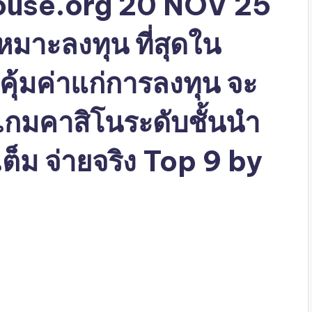
house.org 20 NOV 25
เหมาะลงทุน ที่สุดใน
คุ้มค่าแก่การลงทุน จะ
เกมคาสิโนระดับชั้นนำ
ต็ม จ่ายจริง Top 9 by