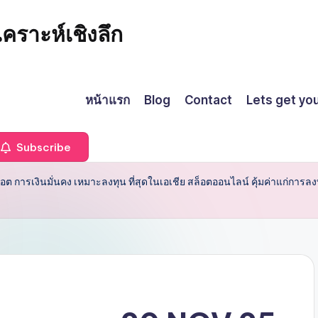
คราะห์เชิงลึก
หน้าแรก
Blog
Contact
Lets get you
Subscribe
 การเงินมั่นคง เหมาะลงทุน ที่สุดในเอเชีย สล็อตออนไลน์ คุ้มค่าแก่การ