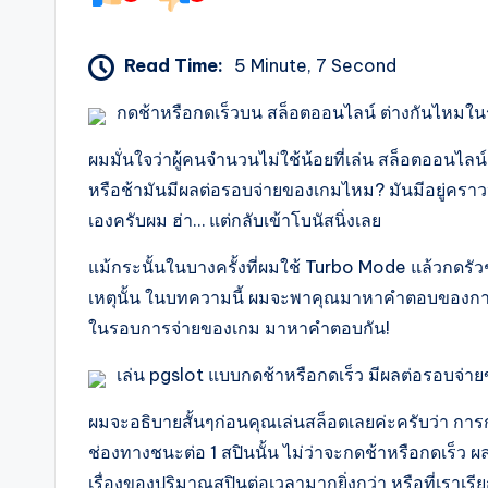
Read Time:
5 Minute, 7 Second
กดช้าหรือกดเร็วบน สล็อตออนไลน์ ต่างกันไหม
ผมมั่นใจว่าผู้คนจำนวนไม่ใช้น้อยที่เล่น สล็อตออนไล
หรือช้ามันมีผลต่อรอบจ่ายของเกมไหม? มันมีอยู่ครา
เองครับผม ฮ่า… แต่กลับเข้าโบนัสนิ่งเลย
แม้กระนั้นในบางครั้งที่ผมใช้ Turbo Mode แล้วกดรัวๆก็
เหตุนั้น ในบทความนี้ ผมจะพาคุณมาหาคำตอบของการ
ในรอบการจ่ายของเกม มาหาคำตอบกัน!
เล่น pgslot แบบกดช้าหรือกดเร็ว มีผลต่อรอบจ่า
ผมจะอธิบายสั้นๆก่อนคุณเล่นสล็อตเลยค่ะครับว่า การ
ช่องทางชนะต่อ 1 สปินนั้น ไม่ว่าจะกดช้าหรือกดเร็ว ผ
เรื่องของปริมาณสปินต่อเวลามากยิ่งกว่า หรือที่เราเรีย