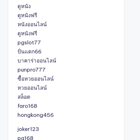
ดูหนัง
ดูหนังฟรี
หนังออนไลน์
ดูหนังฟรี
pgslot77
ปั่นแตก66
บาคาร่าออนไลน์
punpro777
ซื้อหวยออนไลน์
หวยออนไลน์
สล็อต
faro168
hongkong456
joker123
pg168