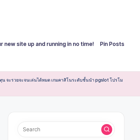
r new site up and running in no time!
Pin Posts
ลงทุน จะรวยจะจนเล่นได้หมด เกมคาสิโนระดับชั้นนำ pgslot โปรโม